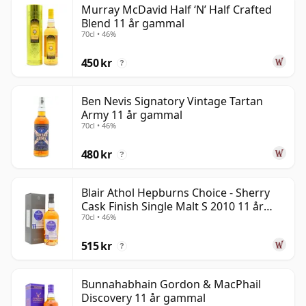
Murray McDavid Half ‘N’ Half Crafted
than 11 years.
Blend 11 år gammal
70cl • 46%
Once a whisky is bottled it ceases its maturation,
unlike wine which continues to age in the bottle, so
450 kr
?
elva year old whisky is frozen in time and will be
considered 11 forever.
Ben Nevis Signatory Vintage Tartan
Army 11 år gammal
70cl • 46%
480 kr
?
Blair Athol Hepburns Choice - Sherry
Cask Finish Single Malt S 2010 11 år
70cl • 46%
gammal
515 kr
?
Bunnahabhain Gordon & MacPhail
Discovery 11 år gammal