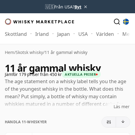
×
🇺🇸
Från USA?
Byt
Skottland
Irland
Japan
USA
Världen
Mer
Hem
/
Skotsk whisky
/
11 år gammal whisky
11 år gammal whisky
Jämför 179 priser från 450 kr
AKTUELLA PRISER
The age statement on a whisky label tells you the age
of the youngest whisky in the bottle. What does this
mean? Put simply, a bottle of whisky may contain
whiskies matured in a number of different casks for
Läs mer
different periods of time. If the label says that the
whisky is 11 Years Old (or elva Years Old) then,
HANDLA 11-WHISKYER
although it may contain older whiskies, you can be
certain that none of the components are any younger