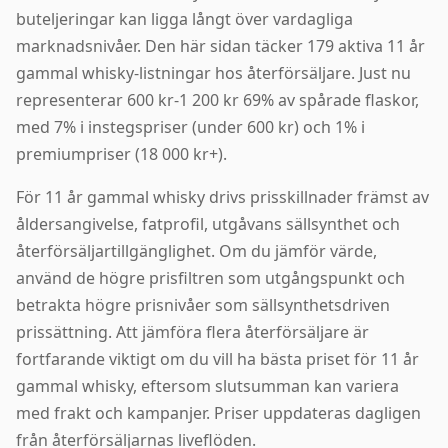
buteljeringar kan ligga långt över vardagliga
marknadsnivåer. Den här sidan täcker 179 aktiva 11 år
gammal whisky-listningar hos återförsäljare. Just nu
representerar 600 kr-1 200 kr 69% av spårade flaskor,
med 7% i instegspriser (under 600 kr) och 1% i
premiumpriser (18 000 kr+).
För 11 år gammal whisky drivs prisskillnader främst av
åldersangivelse, fatprofil, utgåvans sällsynthet och
återförsäljartillgänglighet. Om du jämför värde,
använd de högre prisfiltren som utgångspunkt och
betrakta högre prisnivåer som sällsynthetsdriven
prissättning. Att jämföra flera återförsäljare är
fortfarande viktigt om du vill ha bästa priset för 11 år
gammal whisky, eftersom slutsumman kan variera
med frakt och kampanjer. Priser uppdateras dagligen
från återförsäljarnas liveflöden.