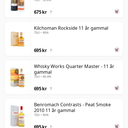
11 år gammal
675 kr
?
Kilchoman Rockside 11 år gammal
70cl • 46%
695 kr
?
Whisky Works Quarter Master - 11 år
gammal
70cl • 46.4%
695 kr
?
Benromach Contrasts - Peat Smoke
2010 11 år gammal
70cl • 46%
695 kr
?