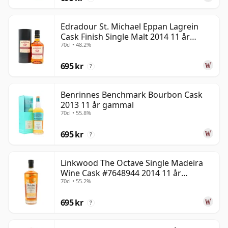
Edradour St. Michael Eppan Lagrein
Cask Finish Single Malt 2014 11 år
70cl • 48.2%
gammal
695 kr
?
Benrinnes Benchmark Bourbon Cask
2013 11 år gammal
70cl • 55.8%
695 kr
?
Linkwood The Octave Single Madeira
Wine Cask #7648944 2014 11 år
70cl • 55.2%
gammal
695 kr
?