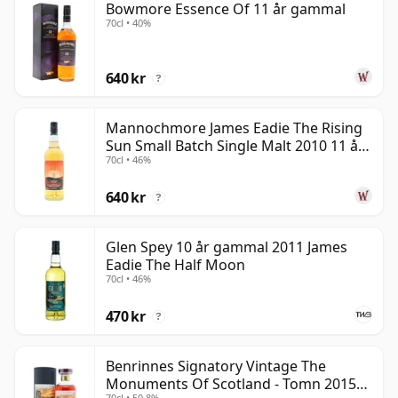
Bowmore Essence Of 11 år gammal
70cl • 40%
640 kr
?
Mannochmore James Eadie The Rising
Sun Small Batch Single Malt 2010 11 år
70cl • 46%
gammal
640 kr
?
Glen Spey 10 år gammal 2011 James
Eadie The Half Moon
70cl • 46%
470 kr
?
Benrinnes Signatory Vintage The
Monuments Of Scotland - Tomn 2015
70cl • 50.8%