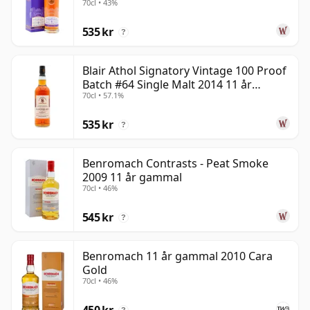
70cl • 43%
535 kr
?
Blair Athol Signatory Vintage 100 Proof
Batch #64 Single Malt 2014 11 år
70cl • 57.1%
gammal
535 kr
?
Benromach Contrasts - Peat Smoke
2009 11 år gammal
70cl • 46%
545 kr
?
Benromach 11 år gammal 2010 Cara
Gold
70cl • 46%
450 kr