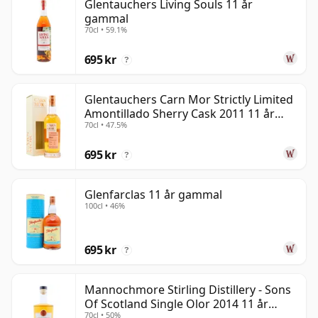
Glentauchers Living Souls 11 år
gammal
70cl • 59.1%
695 kr
?
Glentauchers Carn Mor Strictly Limited
Amontillado Sherry Cask 2011 11 år
70cl • 47.5%
gammal
695 kr
?
Glenfarclas 11 år gammal
100cl • 46%
695 kr
?
Mannochmore Stirling Distillery - Sons
Of Scotland Single Olor 2014 11 år
70cl • 50%
gammal