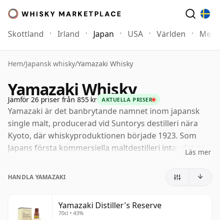
Skottland
Irland
Japan
USA
Världen
Mer
Hem
/
Japansk whisky
/
Yamazaki Whisky
Yamazaki Whisky
Jämför 26 priser från 855 kr
AKTUELLA PRISER
Yamazaki är det banbrytande namnet inom japansk
single malt, producerad vid Suntorys destilleri nära
Kyoto, där whiskyproduktionen började 1923. Som
Japans första kommersiella maltdestilleri intar det en
Läs mer
grundläggande plats i kategorins historia, men dess
rykte vilar på mycket mer än så. Yamazaki har blivit
HANDLA YAMAZAKI
internationellt beundrad för en stil som kombinerar
elegans och djup, ofta med inslag av mogen frukt,
Yamazaki Distiller's Reserve
rökelseartig krydda, mjuk rök och en distinkt
70cl • 43%