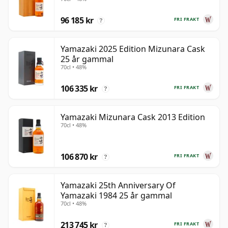
gammal
96 185 kr
FRI FRAKT
?
Yamazaki 2025 Edition Mizunara Cask
25 år gammal
70cl • 48%
106 335 kr
FRI FRAKT
?
Yamazaki Mizunara Cask 2013 Edition
70cl • 48%
106 870 kr
FRI FRAKT
?
Yamazaki 25th Anniversary Of
Yamazaki 1984 25 år gammal
70cl • 48%
213 745 kr
FRI FRAKT
?