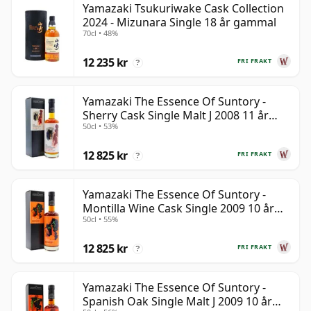
Yamazaki Tsukuriwake Cask Collection
2024 - Mizunara Single 18 år gammal
70cl • 48%
12 235 kr
FRI FRAKT
?
Yamazaki The Essence Of Suntory -
Sherry Cask Single Malt J 2008 11 år
50cl • 53%
gammal
12 825 kr
FRI FRAKT
?
Yamazaki The Essence Of Suntory -
Montilla Wine Cask Single 2009 10 år
50cl • 55%
gammal
12 825 kr
FRI FRAKT
?
Yamazaki The Essence Of Suntory -
Spanish Oak Single Malt J 2009 10 år