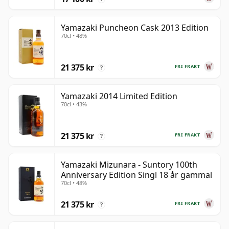
Yamazaki Puncheon Cask 2013 Edition
70cl • 48%
21 375 kr
FRI FRAKT
?
Yamazaki 2014 Limited Edition
70cl • 43%
21 375 kr
FRI FRAKT
?
Yamazaki Mizunara - Suntory 100th
Anniversary Edition Singl 18 år gammal
70cl • 48%
21 375 kr
FRI FRAKT
?