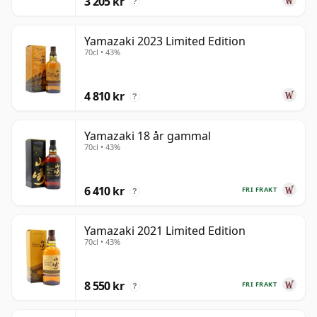
3 205 kr
?
raffinerad, rikt strukturerad single malt med en stil
som är omisskännligt egen.
Yamazaki 2023 Limited Edition
70cl • 43%
4 810 kr
?
Yamazaki 18 år gammal
70cl • 43%
6 410 kr
FRI FRAKT
?
Yamazaki 2021 Limited Edition
70cl • 43%
8 550 kr
FRI FRAKT
?