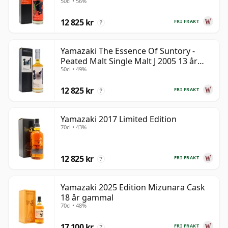
50cl • 56%
gammal
12 825 kr
FRI FRAKT
?
Yamazaki The Essence Of Suntory -
Peated Malt Single Malt J 2005 13 år
50cl • 49%
gammal
12 825 kr
FRI FRAKT
?
Yamazaki 2017 Limited Edition
70cl • 43%
12 825 kr
FRI FRAKT
?
Yamazaki 2025 Edition Mizunara Cask
18 år gammal
70cl • 48%
17 100 kr
FRI FRAKT
?