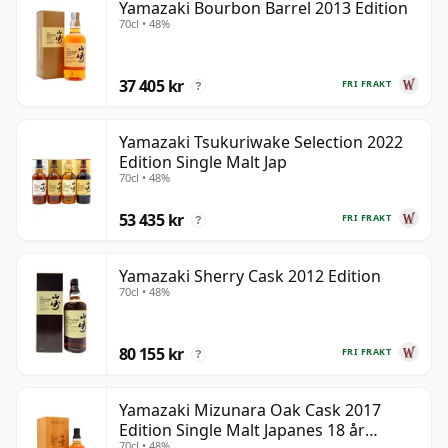
Yamazaki Bourbon Barrel 2013 Edition
70cl • 48%
37 405 kr
FRI FRAKT
?
Yamazaki Tsukuriwake Selection 2022
Edition Single Malt Jap
70cl • 48%
53 435 kr
FRI FRAKT
?
Yamazaki Sherry Cask 2012 Edition
70cl • 48%
80 155 kr
FRI FRAKT
?
Yamazaki Mizunara Oak Cask 2017
Edition Single Malt Japanes 18 år
70cl • 48%