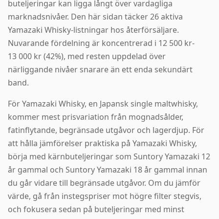
buteljeringar kan ligga långt över vardagliga
marknadsnivåer. Den här sidan täcker 26 aktiva
Yamazaki Whisky-listningar hos återförsäljare.
Nuvarande fördelning är koncentrerad i 12 500 kr-
13 000 kr (42%), med resten uppdelad över
närliggande nivåer snarare än ett enda sekundärt
band.
För Yamazaki Whisky, en Japansk single maltwhisky,
kommer mest prisvariation från mognadsålder,
fatinflytande, begränsade utgåvor och lagerdjup. För
att hålla jämförelser praktiska på Yamazaki Whisky,
börja med kärnbuteljeringar som Suntory Yamazaki 12
år gammal och Suntory Yamazaki 18 år gammal innan
du går vidare till begränsade utgåvor. Om du jämför
värde, gå från instegspriser mot högre filter stegvis,
och fokusera sedan på buteljeringar med minst