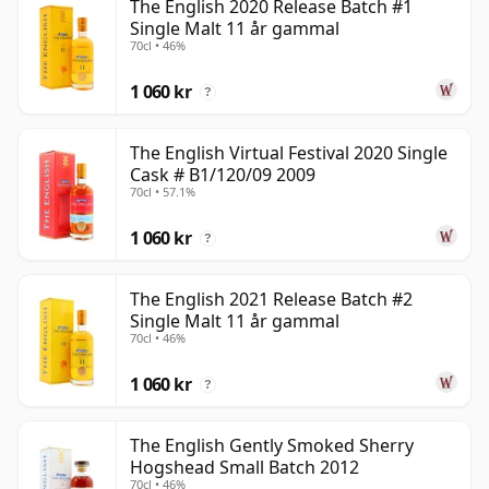
The English 2020 Release Batch #1
Single Malt 11 år gammal
70cl • 46%
1 060 kr
?
The English Virtual Festival 2020 Single
Cask # B1/120/09 2009
70cl • 57.1%
1 060 kr
?
The English 2021 Release Batch #2
Single Malt 11 år gammal
70cl • 46%
1 060 kr
?
The English Gently Smoked Sherry
Hogshead Small Batch 2012
70cl • 46%