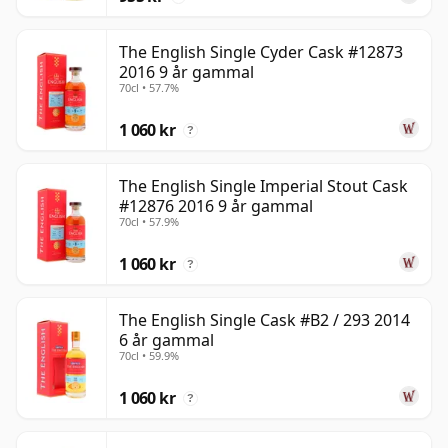
The English Single Cyder Cask #12873
2016 9 år gammal
70cl • 57.7%
1 060 kr
?
The English Single Imperial Stout Cask
#12876 2016 9 år gammal
70cl • 57.9%
1 060 kr
?
The English Single Cask #B2 / 293 2014
6 år gammal
70cl • 59.9%
1 060 kr
?