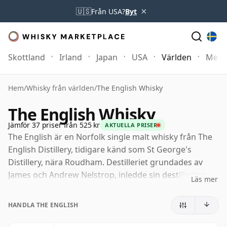
×
🇺🇸
Från USA?
Byt
Skottland
Irland
Japan
USA
Världen
Mer
Hem
/
Whisky från världen
/
The English Whisky
The English Whisky
Jämför 37 priser från 525 kr
AKTUELLA PRISER
The English är en Norfolk single malt whisky från The
English Distillery, tidigare känd som St George's
Distillery, nära Roudham. Destilleriet grundades av
James och Andrew Nelstrop, inledde sin destillering
Läs mer
2006 och spelade en avgörande roll i den moderna
återupplivningen av engelsk whisky – och blev
HANDLA THE ENGLISH
Englands första registrerade whiskydestilleri på mer
än ett sekel.