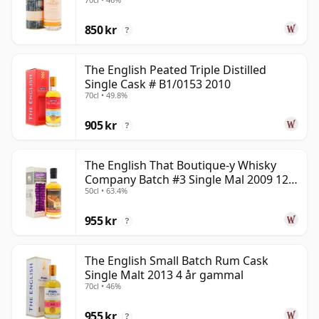
850 kr
?
The English Peated Triple Distilled
Single Cask # B1/0153 2010
70cl • 49.8%
905 kr
?
The English That Boutique-y Whisky
Company Batch #3 Single Mal 2009 12
50cl • 63.4%
år gammal
955 kr
?
The English Small Batch Rum Cask
Single Malt 2013 4 år gammal
70cl • 46%
955 kr
?