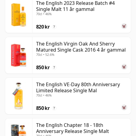
The English 2023 Release Batch #4
Single Malt 11 år gammal
70cl • 46%
820 kr
?
The English Virgin Oak And Sherry
Matured Single Cask 2016 4 år gammal
70cl • 52.6%
850 kr
?
The English VE-Day 80th Anniversary
Limited Release Single Mal
70cl • 46%
850 kr
?
The English Chapter 18 - 18th
Anniversary Release Single Malt
70cl • 46%