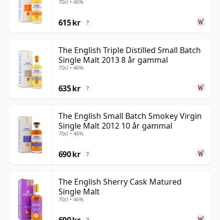
70cl • 46%
gammal
615 kr
?
The English Triple Distilled Small Batch
Single Malt 2013 8 år gammal
70cl • 46%
635 kr
?
The English Small Batch Smokey Virgin
Single Malt 2012 10 år gammal
70cl • 46%
690 kr
?
The English Sherry Cask Matured
Single Malt
70cl • 46%
690 kr