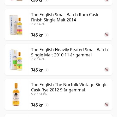
?
The English Small Batch Rum Cask
Finish Single Malt 2014
70cl • 46%
745 kr
?
The English Heavily Peated Small Batch
Single Malt 2010 11 år gammal
70cl • 46%
745 kr
?
The English The Norfolk Vintage Single
Cask Rye 2012 9 år gammal
50cl • 51.4%
745 kr
?