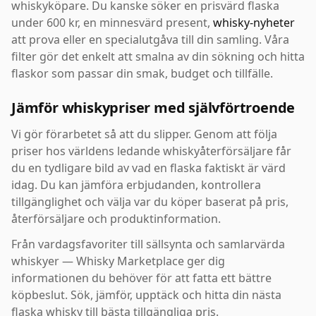
whiskyköpare. Du kanske söker en prisvärd flaska
under 600 kr, en minnesvärd present,
whisky-nyheter
att prova eller en specialutgåva till din samling. Våra
filter gör det enkelt att smalna av din sökning och hitta
flaskor som passar din smak, budget och tillfälle.
Jämför whiskypriser med självförtroende
Vi gör förarbetet så att du slipper. Genom att följa
priser hos världens ledande whiskyåterförsäljare får
du en tydligare bild av vad en flaska faktiskt är värd
idag. Du kan jämföra erbjudanden, kontrollera
tillgänglighet och välja var du köper baserat på pris,
återförsäljare och produktinformation.
Från vardagsfavoriter till sällsynta och samlarvärda
whiskyer — Whisky Marketplace ger dig
informationen du behöver för att fatta ett bättre
köpbeslut. Sök, jämför, upptäck och hitta din nästa
flaska whisky till bästa tillgängliga pris.