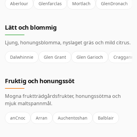
Aberlour
Glenfarclas
Mortlach
GlenDronach
Lätt och blommig
Ljung, honungsblomma, nyslaget gräs och mild citrus.
Dalwhinnie
Glen Grant
Glen Garioch
Cragganmo
Fruktig och honungssöt
Mogna fruktträdgårdsfrukter, honungssötma och
mjuk maltspannmål.
anCnoc
Arran
Auchentoshan
Balblair