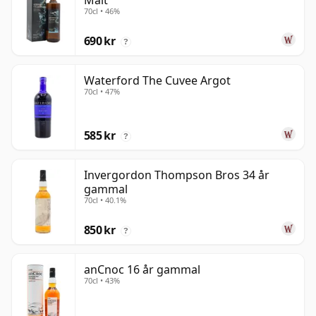
Malt
70cl • 46%
690 kr
?
Waterford The Cuvee Argot
70cl • 47%
585 kr
?
Invergordon Thompson Bros 34 år
gammal
70cl • 40.1%
850 kr
?
anCnoc 16 år gammal
70cl • 43%