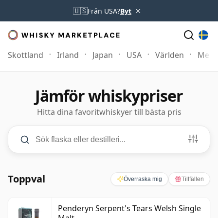
×
🇺🇸
Från USA?
Byt
Skottland
Irland
Japan
USA
Världen
Mer
Jämför whiskypriser
Hitta dina favoritwhiskyer till bästa pris
Sökning och filter
Sök flaska eller destilleri
PRIS
kr0
–
kr6 000+
ÅLDER
3
–
50+
år
Minimum Pris
Maximum Pris
Minimum Ålder
Maximum Ålder
Toppval
Överraska mig
Tillfällen
Penderyn Serpent's Tears Welsh Single