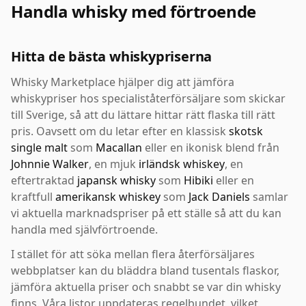
Handla whisky med förtroende
Hitta de bästa whiskypriserna
Whisky Marketplace hjälper dig att jämföra
whiskypriser hos specialiståterförsäljare som skickar
till Sverige, så att du lättare hittar rätt flaska till rätt
pris. Oavsett om du letar efter en klassisk
skotsk
single malt
som
Macallan
eller en ikonisk blend från
Johnnie Walker
, en mjuk
irländsk whiskey
, en
eftertraktad
japansk whisky
som
Hibiki
eller en
kraftfull
amerikansk whiskey
som
Jack Daniels
samlar
vi aktuella marknadspriser på ett ställe så att du kan
handla med självförtroende.
I stället för att söka mellan flera återförsäljares
webbplatser kan du bläddra bland tusentals flaskor,
jämföra aktuella priser och snabbt se var din whisky
finns. Våra listor uppdateras regelbundet, vilket