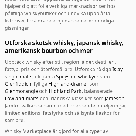
hjälper dig att följa verkliga marknadspriser hos
pålitliga whiskybutiker och undvika uppblåsta
listpriser, föråldrade erbjudanden eller onödiga
gissningar.
Utforska skotsk whisky, japansk whisky,
amerikansk bourbon och mer
Upptäck whisky efter stil, region, ålder, destilleri,
fattyp, pris och återförsäljare. Utforska rökiga
Islay
single malts
, eleganta
Speyside-whiskyer
som
Glenfiddich
, fylliga
Highland-dramer
som
Glenmorangie
och
Highland Park
, balanserade
Lowland-malts
och irländska klassiker som
Jameson
.
Jämför välkända namn med oberoende buteljeringar,
limited editions, fatstyrka och sällsynta flaskor för
samlare.
Whisky Marketplace är gjord för alla typer av