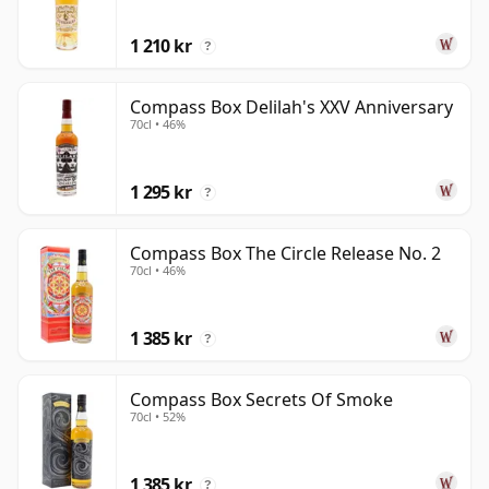
1 210 kr
?
Compass Box Delilah's XXV Anniversary
70cl • 46%
1 295 kr
?
Compass Box The Circle Release No. 2
70cl • 46%
1 385 kr
?
Compass Box Secrets Of Smoke
70cl • 52%
1 385 kr
?