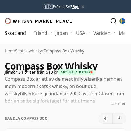
×
🇺🇸
Från USA?
Byt
Skottland
Irland
Japan
USA
Världen
Mer
Hem
/
Skotsk whisky
/
Compass Box Whisky
Compass Box Whisky
Jämför 34 priser från 510 kr
AKTUELLA PRISER
Compass Box är ett av de mest inflytelserika namnen
inom modern skotsk whisky, en boutique-
whiskytillverkare grundad år 2000 av John Glaser. Från
början satte sig företaget för att utmana
Läs mer
konventionella idéer om blandning, med argumentet
att skotsk whisky kunde vara både mer transparent
HANDLA COMPASS BOX
och mer fantasifull än vad branschen ofta hade tillåtit.
Genom att arbeta från sitt blandningsrum i London