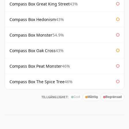
Compass Box Great King Street
43%
Compass Box Hedonism
43%
Compass Box Monster
54.9%
Compass Box Oak Cross
43%
Compass Box Peat Monster
46%
Compass Box The Spice Tree
46%
TILLGÄNGLIGHET:
God
Måttlig
Begränsad