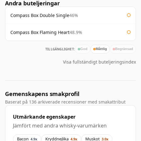
Andra buteljeringar
Compass Box Double Single
46%
Compass Box Flaming Heart
48.9%
TILLGÄNGLIGHET:
God
Måttlig
Begränsad
Visa fullständigt buteljeringsindex
Gemenskapens smakprofil
Baserat på 136 arkiverade recensioner med smakattribut
Utmärkande egenskaper
Jämfört med andra whisky-varumärken
Bacon
Kryddnejlika
Muskot
4.9x
4.9x
3.0x