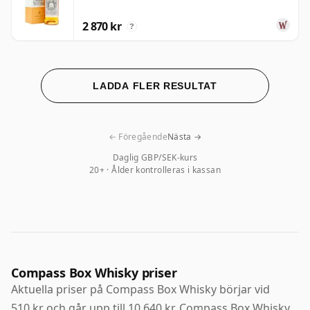
2 870 kr
?
LADDA FLER RESULTAT
← Föregående
Nästa →
Daglig GBP/SEK-kurs
20+ · Ålder kontrolleras i kassan
Compass Box Whisky priser
Aktuella priser på Compass Box Whisky börjar vid
510 kr och går upp till 10 640 kr. Compass Box Whisky