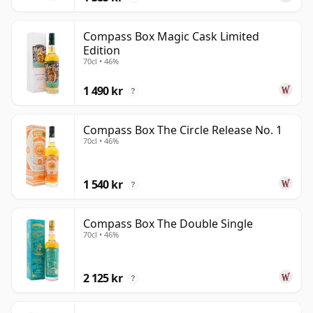
Compass Box Magic Cask Limited
Edition
70cl • 46%
1 490 kr
?
Compass Box The Circle Release No. 1
70cl • 46%
1 540 kr
?
Compass Box The Double Single
70cl • 46%
2 125 kr
?