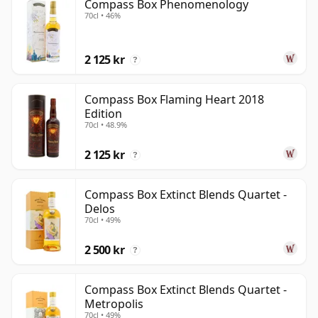
Compass Box Phenomenology
70cl • 46%
2 125 kr
?
Compass Box Flaming Heart 2018
Edition
70cl • 48.9%
2 125 kr
?
Compass Box Extinct Blends Quartet -
Delos
70cl • 49%
2 500 kr
?
Compass Box Extinct Blends Quartet -
Metropolis
70cl • 49%