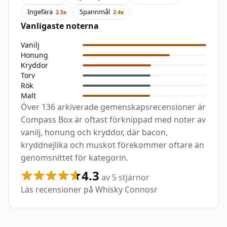
Ingefära
Spannmål
2.5x
2.4x
Vanligaste noterna
Vanilj
Honung
Kryddor
Torv
Rök
Malt
Över 136 arkiverade gemenskapsrecensioner är
Compass Box är oftast förknippad med noter av
vanilj, honung och kryddor, där bacon,
kryddnejlika och muskot förekommer oftare än
genomsnittet för kategorin.
4.3
av 5 stjärnor
Läs recensioner på Whisky Connosr