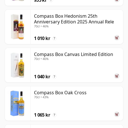
?
Compass Box Hedonism 25th
Anniversary Edition 2025 Annual Rele
70cl • 46%
1 010 kr
?
Compass Box Canvas Limited Edition
70cl • 46%
1 040 kr
?
Compass Box Oak Cross
70cl • 43%
1 065 kr
?