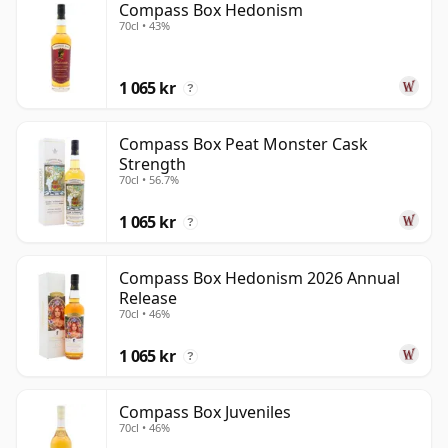
Compass Box Hedonism
70cl • 43%
1 065 kr
?
Compass Box Peat Monster Cask
Strength
70cl • 56.7%
1 065 kr
?
Compass Box Hedonism 2026 Annual
Release
70cl • 46%
1 065 kr
?
Compass Box Juveniles
70cl • 46%