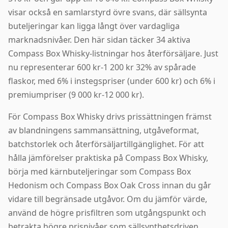
visar också en samlarstyrd övre svans, där sällsynta
buteljeringar kan ligga långt över vardagliga
marknadsnivåer. Den här sidan täcker 34 aktiva
Compass Box Whisky-listningar hos återförsäljare. Just
nu representerar 600 kr-1 200 kr 32% av spårade
flaskor, med 6% i instegspriser (under 600 kr) och 6% i
premiumpriser (9 000 kr-12 000 kr).
För Compass Box Whisky drivs prissättningen främst
av blandningens sammansättning, utgåveformat,
batchstorlek och återförsäljartillgänglighet. För att
hålla jämförelser praktiska på Compass Box Whisky,
börja med kärnbuteljeringar som Compass Box
Hedonism och Compass Box Oak Cross innan du går
vidare till begränsade utgåvor. Om du jämför värde,
använd de högre prisfiltren som utgångspunkt och
betrakta högre prisnivåer som sällsynthetsdriven