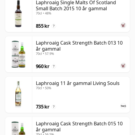
Laphroaig Single Malts Of Scotland
Small Batch 2015 10 år gammal
70cl • 48%
855 kr
?
Laphroaig Cask Strength Batch 013 10
år gammal
70cl • 57.9%
960 kr
?
Laphroaig 11 år gammal Living Souls
70cl • 50%
735 kr
?
Laphroaig Cask Strength Batch 015 10
år gammal
70cl • 56.5%