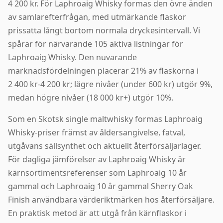
4 200 kr. För Laphroaig Whisky formas den övre änden
av samlarefterfrågan, med utmärkande flaskor
prissatta långt bortom normala dryckesintervall. Vi
spårar för närvarande 105 aktiva listningar för
Laphroaig Whisky. Den nuvarande
marknadsfördelningen placerar 21% av flaskorna i
2 400 kr-4 200 kr; lägre nivåer (under 600 kr) utgör 9%,
medan högre nivåer (18 000 kr+) utgör 10%.
Som en Skotsk single maltwhisky formas Laphroaig
Whisky-priser främst av åldersangivelse, fatval,
utgåvans sällsynthet och aktuellt återförsäljarlager.
För dagliga jämförelser av Laphroaig Whisky är
kärnsortimentsreferenser som Laphroaig 10 år
gammal och Laphroaig 10 år gammal Sherry Oak
Finish användbara värderiktmärken hos återförsäljare.
En praktisk metod är att utgå från kärnflaskor i