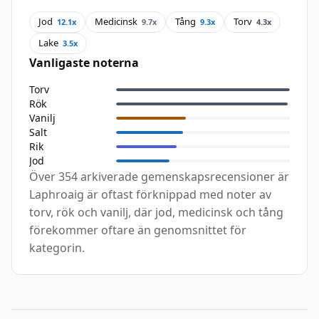
Jod
Medicinsk
Tång
Torv
12.1x
9.7x
9.3x
4.3x
Lake
3.5x
Vanligaste noterna
Torv
Rök
Vanilj
Salt
Rik
Jod
Över 354 arkiverade gemenskapsrecensioner är
Laphroaig är oftast förknippad med noter av
torv, rök och vanilj, där jod, medicinsk och tång
förekommer oftare än genomsnittet för
kategorin.