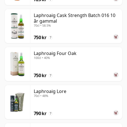
Laphroaig Cask Strength Batch 016 10
år gammal
70cl • 58.5%
750 kr
?
Laphroaig Four Oak
100cl • 40%
750 kr
?
Laphroaig Lore
70cl • 48%
790 kr
?