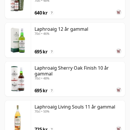
70cl • 48%
640 kr
?
Laphroaig 12 år gammal
70cl • 46%
695 kr
?
Laphroaig Sherry Oak Finish 10 år
gammal
70cl • 48%
695 kr
?
Laphroaig Living Souls 11 år gammal
70cl • 50%
725 kr
?