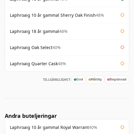
Laphroaig 10 år gammal Sherry Oak Finish
48%
Laphroaig 18 år gammal
48%
Laphroaig Oak Select
40%
Laphroaig Quarter Cask
48%
TILLGÄNGLIGHET:
God
Måttlig
Begränsad
Andra buteljeringar
Laphroaig 10 år gammal Royal Warrant
40%