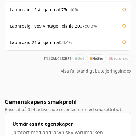
Laphroaig 15 år gammal 75cl
40%
Laphroaig 1989 Vintage Feis Ile 2007
50.3%
Laphroaig 21 år gammal
53.4%
TILLGÄNGLIGHET:
God
Måttlig
Begränsad
Visa fullständigt buteljeringsindex
Gemenskapens smakprofil
Baserat på 354 arkiverade recensioner med smakattribut
Utmärkande egenskaper
Jämfört med andra whisky-varumärken