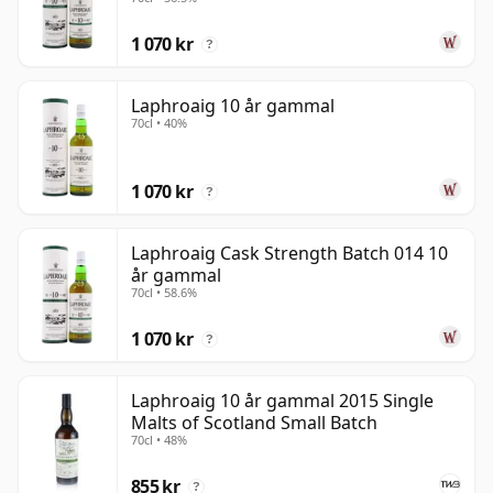
1 070 kr
?
Laphroaig 10 år gammal
70cl • 40%
1 070 kr
?
Laphroaig Cask Strength Batch 014 10
år gammal
70cl • 58.6%
1 070 kr
?
Laphroaig 10 år gammal 2015 Single
Malts of Scotland Small Batch
70cl • 48%
855 kr
?