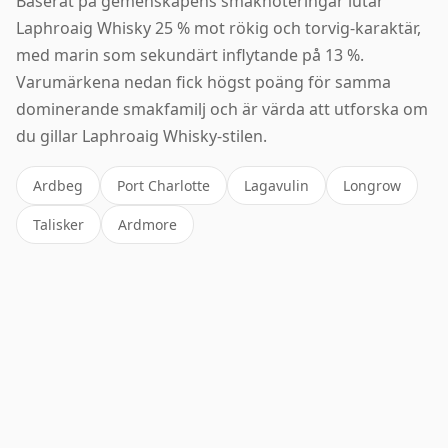
Baserat på gemenskapens smaknoteringar lutar
Laphroaig Whisky 25 % mot rökig och torvig-karaktär,
med marin som sekundärt inflytande på 13 %.
Varumärkena nedan fick högst poäng för samma
dominerande smakfamilj och är värda att utforska om
du gillar Laphroaig Whisky-stilen.
Ardbeg
Port Charlotte
Lagavulin
Longrow
Talisker
Ardmore