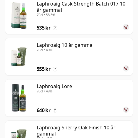
Laphroaig Cask Strength Batch 017 10
år gammal
70cl • 58.3%
535 kr
?
Laphroaig 10 år gammal
70cl • 40%
555 kr
?
Laphroaig Lore
70cl • 48%
640 kr
?
Laphroaig Sherry Oak Finish 10 år
gammal