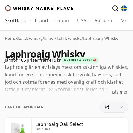
Skottland
Irland
Japan
USA
Världen
Mer
Hem
/
Skotsk whisky
/
Islay Skotsk whisky
/
Laphroaig Whisky
Laphroaig Whisky
Jämför 105 priser från 415 kr
AKTUELLA PRISER
Laphroaig är en av Islays mest omisskännliga whiskies,
känd för en stil där medicinsk torvrök, havsbris, salt,
jod och sötma förenas med ovanlig kraft och klarhet.
Officiellt etablerat 1815 förblir destilleriet nära
Läs mer
förknippat med traditionell golvmältning och med den
lokala torven som hjälper till att ge spriten dess unika
HANDLA LAPHROAIG
karaktär. För många drickare är det det definierande
uttrycket av kraftigt torvad Scotch whisky: djärv, livfull
Laphroaig Oak Select
och omöjlig att förväxla med något annat.
70cl • 40%