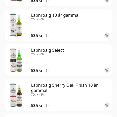
535 kr
?
Laphroaig 10 år gammal
70cl • 40%
535 kr
?
Laphroaig Select
70cl • 40%
535 kr
?
Laphroaig Sherry Oak Finish 10 år
gammal
70cl • 48%
535 kr
?