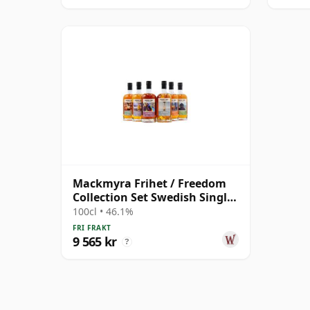
Mackmyra Frihet / Freedom
Collection Set Swedish Single
Mal
100cl • 46.1%
FRI FRAKT
9 565 kr
?