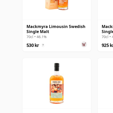
Mackmyra Limousin Swedish
Mack
Single Malt
Singl
70cl • 46.1%
70cl •
530 kr
925 k
?