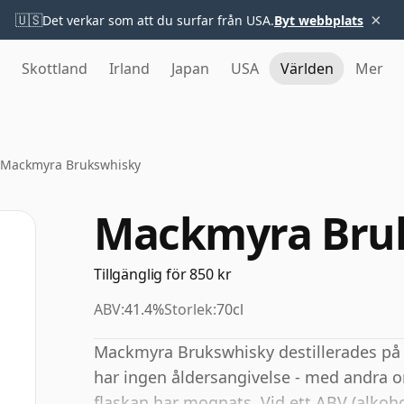
×
🇺🇸
Det verkar som att du surfar från USA.
Byt webbplats
Skottland
Irland
Japan
USA
Världen
Mer
Mackmyra Brukswhisky
Mackmyra Bru
Tillgänglig för 850 kr
ABV:
41.4%
Storlek:
70cl
Mackmyra Brukswhisky destillerades på
har ingen åldersangivelse - med andra or
flaskan har mognats. Vid ett ABV (alkoho