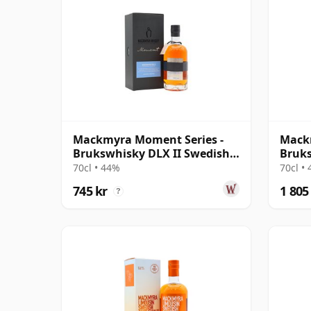
Mackmyra Moment Series -
Mack
Brukswhisky DLX II Swedish
Bruk
Single 2012 9 år gammal
Singl
70cl • 44%
70cl •
745 kr
1 805
?