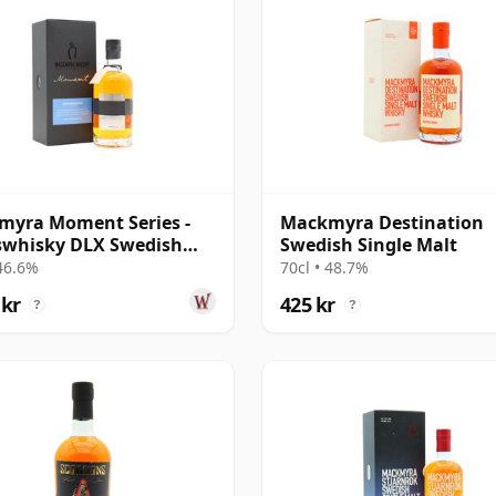
myra Moment Series -
Mackmyra Destination
swhisky DLX Swedish
Swedish Single Malt
e Mal
 46.6%
70cl • 48.7%
 kr
425 kr
?
?