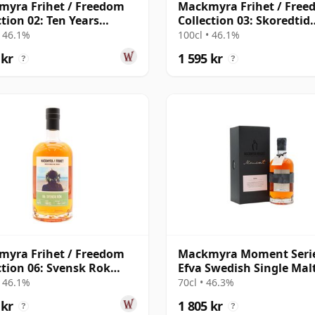
yra Frihet / Freedom
Mackmyra Frihet / Fre
ction 02: Ten Years
Collection 03: Skoredtid
sh 10 år gammal
Swedish
• 46.1%
100cl • 46.1%
 kr
1 595 kr
?
?
yra Frihet / Freedom
Mackmyra Moment Serie
ction 06: Svensk Rok
Efva Swedish Single Mal
ish
• 46.1%
70cl • 46.3%
 kr
1 805 kr
?
?