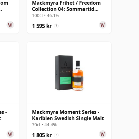
edom
Mackmyra Frihet / Freedom
Collection 04: Sommartid
Swedish
100cl • 46.1%
1 595 kr
?
s -
Mackmyra Moment Series -
t
Karibien Swedish Single Malt
70cl • 44.4%
1 805 kr
?