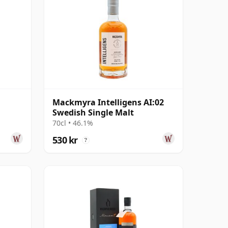
Mackmyra Intelligens AI:02
Swedish Single Malt
70cl • 46.1%
530 kr
?