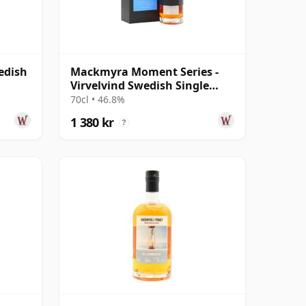
edish
Mackmyra Moment Series -
Virvelvind Swedish Single
Malt
70cl • 46.8%
1 380 kr
?