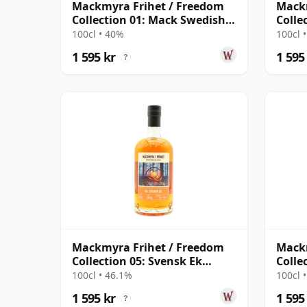
Mackmyra Frihet / Freedom
Mackm
Collection 01: Mack Swedish
Colle
Singl
Swedi
100cl • 40%
100cl 
1 595 kr
1 595
?
Mackmyra Frihet / Freedom
Mackm
Collection 05: Svensk Ek
Colle
Swedish
Swed
100cl • 46.1%
100cl 
1 595 kr
1 595
?