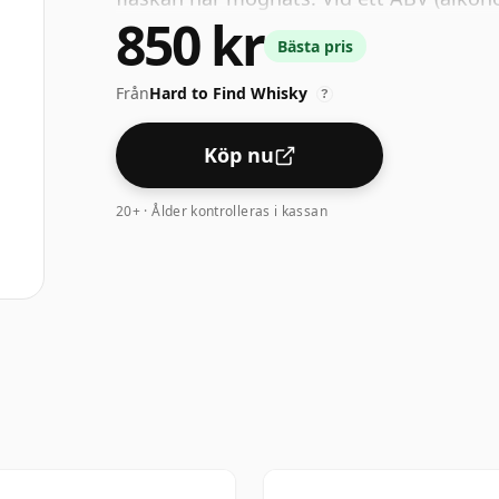
850 kr
styrkan som whisky kan buteljeras - och
Bästa pris
"standard" styrka.
Från
Hard to Find Whisky
?
Köp nu
20+ · Ålder kontrolleras i kassan