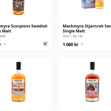
myra Scorpions Swedish
Mackmyra Stjarnrok Sw
e Malt
Single Malt
 40%
70cl • 46.1%
r
1 060 kr
?
?