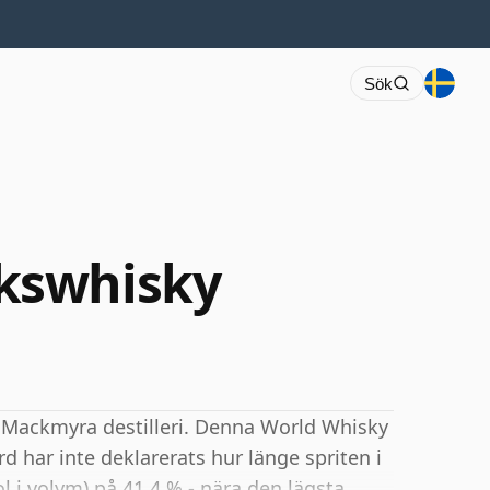
Sök
kswhisky
 Mackmyra destilleri. Denna World Whisky
d har inte deklarerats hur länge spriten i
l i volym) på 41,4 % - nära den lägsta