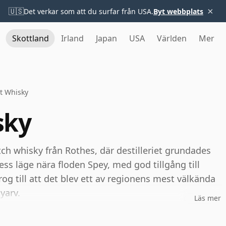
×
🇺🇸
Det verkar som att du surfar från USA.
Byt webbplats
Skottland
Irland
Japan
USA
Världen
Mer
t Whisky
sky
ch whisky från Rothes, där destilleriet grundades
ss läge nära floden Spey, med god tillgång till
rog till att det blev ett av regionens mest välkända
yarv.
Läs mer
 är känt för en särskilt frisk och elegant stil,