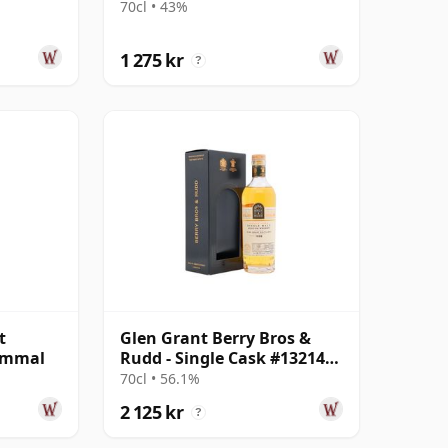
70cl • 43%
1 275 kr
?
t
Glen Grant Berry Bros &
gammal
Rudd - Single Cask #13214
1998 24 år gammal
70cl • 56.1%
2 125 kr
?