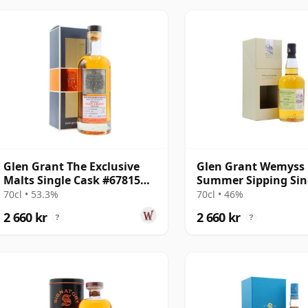
Glen Grant The Exclusive
Glen Grant Wemyss 
Malts Single Cask #67815
Summer Sipping Sin
1996 21 år gammal
Cask 1995 23 år ga
70cl • 53.3%
70cl • 46%
2 660 kr
2 660 kr
?
?