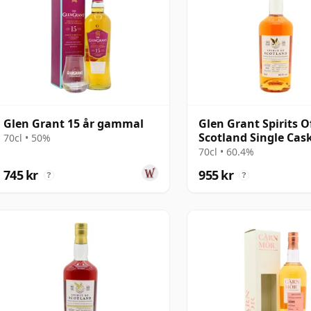
Glen Grant 15 år gammal
Glen Grant Spirits O
Scotland Single Cas
70cl • 50%
#903212 2010 15 år
70cl • 60.4%
745 kr
955 kr
?
?