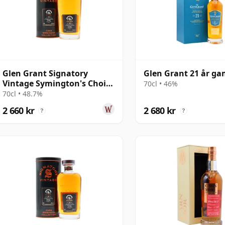
Glen Grant Signatory
Glen Grant 21 år g
Vintage Symington's Choice
70cl • 46%
Single Bourbo 1995 30 år
70cl • 48.7%
gammal
2 660 kr
2 680 kr
?
?