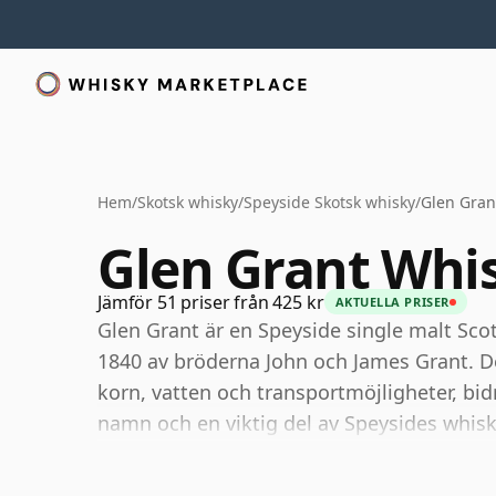
Hem
/
Skotsk whisky
/
Speyside Skotsk whisky
/
Glen Gran
Glen Grant Whi
Jämför 51 priser från 425 kr
AKTUELLA PRISER
Glen Grant är en Speyside single malt Scot
1840 av bröderna John och James Grant. De
korn, vatten och transportmöjligheter, bid
namn och en viktig del av Speysides whisk
Glen Grant ägs numera av Campari Group och