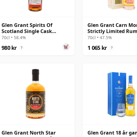
Glen Grant Spirits Of
Glen Grant Carn Mo
Scotland Single Cask
Strictly Limited Ru
#903223 2010 14 år gammal
Finish Single M 2008
70cl • 58.4%
70cl • 47.5%
gammal
980 kr
1 065 kr
?
?
Glen Grant North Star
Glen Grant 18 år g