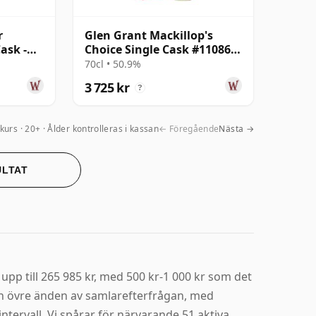
r
Glen Grant Mackillop's
ask -
Choice Single Cask #11086
 28 år
1989 26 år gammal
70cl • 50.9%
3 725 kr
?
kurs
20+ · Ålder kontrolleras i kassan
← Föregående
Nästa →
ULTAT
upp till 265 985 kr, med 500 kr-1 000 kr som det
en övre änden av samlarefterfrågan, med
tervall. Vi spårar för närvarande 51 aktiva