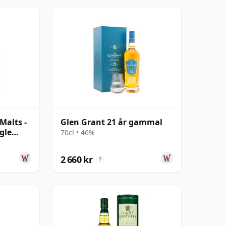
Malts -
Glen Grant 21 år gammal
gle
70cl • 46%
mmal
2 660 kr
?