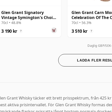
Glen Grant Signatory
Glen Grant Carn Mo
Vintage Symington's Choice
Celebration Of The C
Single Cask # 1995 30 år
Single Cask #23 1994
70cl • 48.8%
70cl • 56.3%
gammal
gammal
3 190 kr
3 510 kr
?
?
Daglig GBP/SEK-
LADDA FLER RES
len Grant Whisky täcker ett brett prisspektrum, från 425 kr 
est aktiva prisintervallet. För Glen Grant Whisky formas d
tmärkande flaskor prissatta långt bortom normala dryckesin