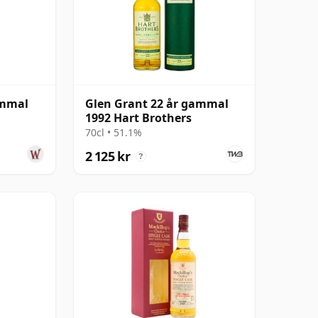
ammal
Glen Grant 22 år gammal
1992 Hart Brothers
70cl • 51.1%
2 125 kr
?