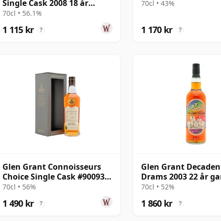
Single Cask 2008 18 år
70cl • 43%
gammal
70cl • 56.1%
1 115 kr
1 170 kr
?
?
Glen Grant Connoisseurs
Glen Grant Decaden
Choice Single Cask #900933
Drams 2003 22 år 
2009 16 år gammal
70cl • 56%
70cl • 52%
1 490 kr
1 860 kr
?
?