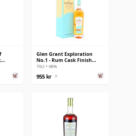
f
Glen Grant Exploration
k
No.1 - Rum Cask Finish
 gammal
Speyside
70cl • 48%
955 kr
?