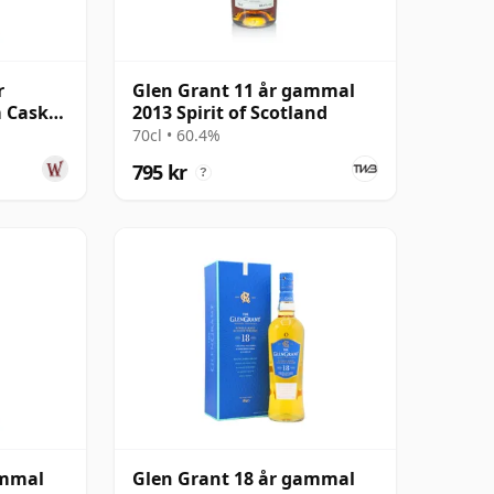
r
Glen Grant 11 år gammal
m Cask
2013 Spirit of Scotland
 13 år
70cl • 60.4%
795 kr
?
ammal
Glen Grant 18 år gammal