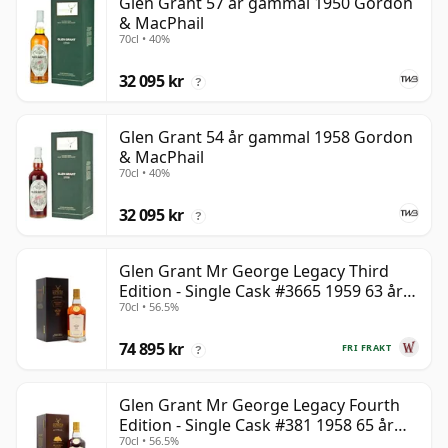
Glen Grant 57 år gammal 1950 Gordon
& MacPhail
70cl • 40%
32 095 kr
?
Glen Grant 54 år gammal 1958 Gordon
& MacPhail
70cl • 40%
32 095 kr
?
Glen Grant Mr George Legacy Third
Edition - Single Cask #3665 1959 63 år
70cl • 56.5%
gammal
74 895 kr
FRI FRAKT
?
Glen Grant Mr George Legacy Fourth
Edition - Single Cask #381 1958 65 år
70cl • 56.5%
gammal