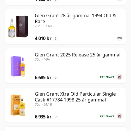
Glen Grant 28 år gammal 1994 Old &
Rare
70cl • 53.6%
4 010 kr
?
Glen Grant 2025 Release 25 år gammal
70cl • 46%
6 685 kr
FRI FRAKT
?
Glen Grant Xtra Old Particular Single
Cask #17784 1998 25 år gammal
70cl • 54.1%
6 935 kr
FRI FRAKT
?