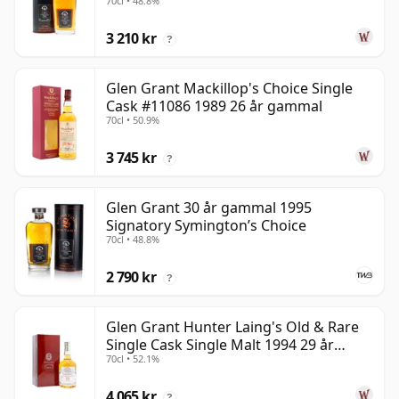
70cl • 48.8%
30 år gammal
3 210 kr
?
Glen Grant Mackillop's Choice Single
Cask #11086 1989 26 år gammal
70cl • 50.9%
3 745 kr
?
Glen Grant 30 år gammal 1995
Signatory Symington’s Choice
70cl • 48.8%
2 790 kr
?
Glen Grant Hunter Laing's Old & Rare
Single Cask Single Malt 1994 29 år
70cl • 52.1%
gammal
4 065 kr
?