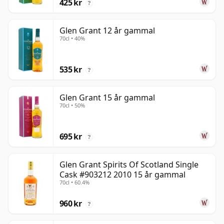
425 kr
?
Glen Grant 12 år gammal
70cl • 40%
535 kr
?
Glen Grant 15 år gammal
70cl • 50%
695 kr
?
Glen Grant Spirits Of Scotland Single
Cask #903212 2010 15 år gammal
70cl • 60.4%
960 kr
?