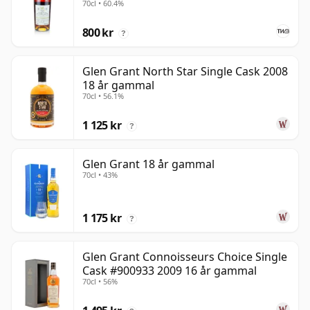
70cl • 60.4%
800 kr
?
Glen Grant North Star Single Cask 2008
18 år gammal
70cl • 56.1%
1 125 kr
?
Glen Grant 18 år gammal
70cl • 43%
1 175 kr
?
Glen Grant Connoisseurs Choice Single
Cask #900933 2009 16 år gammal
70cl • 56%