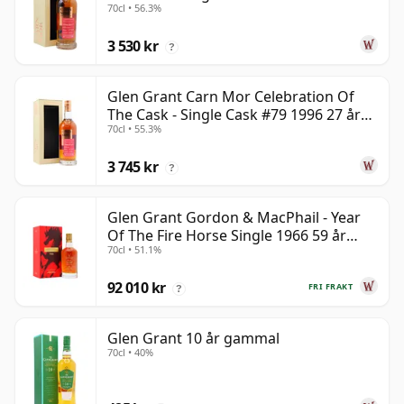
70cl • 56.3%
gammal
3 530 kr
?
Glen Grant Carn Mor Celebration Of
The Cask - Single Cask #79 1996 27 år
70cl • 55.3%
gammal
3 745 kr
?
Glen Grant Gordon & MacPhail - Year
Of The Fire Horse Single 1966 59 år
70cl • 51.1%
gammal
92 010 kr
FRI FRAKT
?
Glen Grant 10 år gammal
70cl • 40%