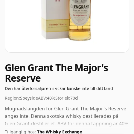
Glen Grant The Major's
Reserve
Den här återförsäljaren skickar kanske inte till ditt land
Region:
Speyside
ABV:
40%
Storlek:
70cl
Mognadslängden för Glen Grant The Major's Reserve
anges inte. Denna skotska whisky destillerades på
Glen Grant-destilleriet. ABV för denna tappning är 40%
och flaskstorleken är en standard på 70cl.
Tillgänglig hos:
The Whisky Exchange