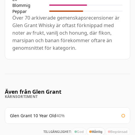
Blommig
Peppar
Över 70 arkiverade gemenskapsrecensioner är
Glen Grant Whisky är oftast förknippad med
noter av frukt, vanilj och honung, där fikon,
marsipan och banan förekommer oftare än
genomsnittet för kategorin.
Även från Glen Grant
KÄRNSORTIMENT
Glen Grant 10 Year Old
40%
TILLGÄNGLIGHET:
God
Måttlig
Begränsad