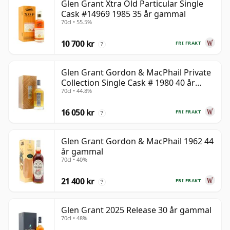
Glen Grant Xtra Old Particular Single
Cask #14969 1985 35 år gammal
70cl • 55.5%
10 700 kr
FRI FRAKT
?
Glen Grant Gordon & MacPhail Private
Collection Single Cask # 1980 40 år
70cl • 44.8%
gammal
16 050 kr
FRI FRAKT
?
Glen Grant Gordon & MacPhail 1962 44
år gammal
70cl • 40%
21 400 kr
FRI FRAKT
?
Glen Grant 2025 Release 30 år gammal
70cl • 48%