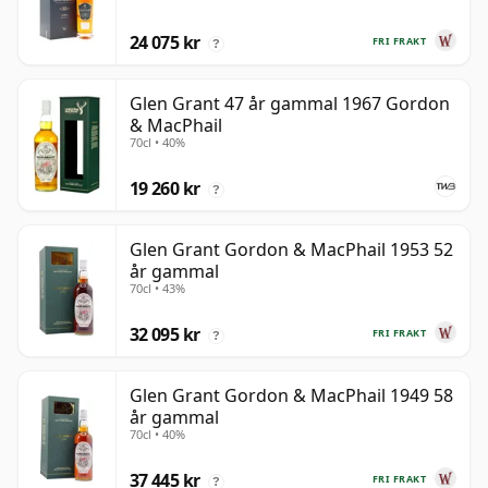
24 075 kr
FRI FRAKT
?
Glen Grant 47 år gammal 1967 Gordon
& MacPhail
70cl • 40%
19 260 kr
?
Glen Grant Gordon & MacPhail 1953 52
år gammal
70cl • 43%
32 095 kr
FRI FRAKT
?
Glen Grant Gordon & MacPhail 1949 58
år gammal
70cl • 40%
37 445 kr
FRI FRAKT
?