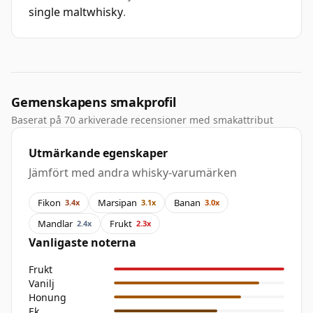
single maltwhisky
.
Gemenskapens smakprofil
Baserat på 70 arkiverade recensioner med smakattribut
Utmärkande egenskaper
Jämfört med andra whisky-varumärken
Fikon
Marsipan
Banan
3.4x
3.1x
3.0x
Mandlar
Frukt
2.4x
2.3x
Vanligaste noterna
Frukt
Vanilj
Honung
Ek