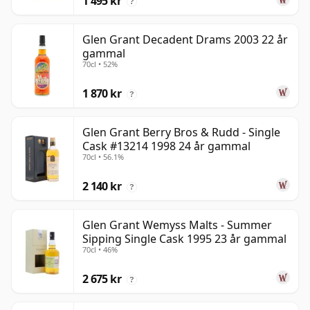
1 495 kr
?
Glen Grant Decadent Drams 2003 22 år
gammal
70cl • 52%
1 870 kr
?
Glen Grant Berry Bros & Rudd - Single
Cask #13214 1998 24 år gammal
70cl • 56.1%
2 140 kr
?
Glen Grant Wemyss Malts - Summer
Sipping Single Cask 1995 23 år gammal
70cl • 46%
2 675 kr
?