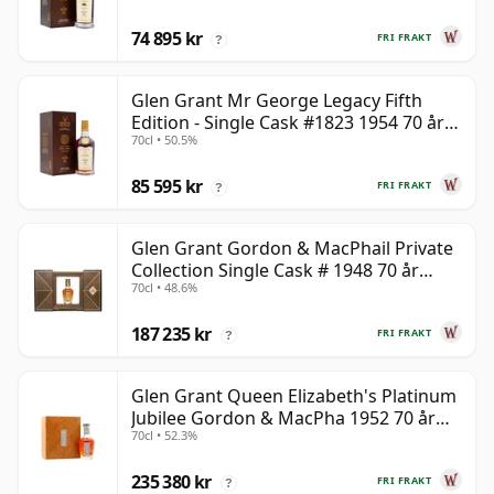
74 895 kr
FRI FRAKT
?
Glen Grant Mr George Legacy Fifth
Edition - Single Cask #1823 1954 70 år
70cl • 50.5%
gammal
85 595 kr
FRI FRAKT
?
Glen Grant Gordon & MacPhail Private
Collection Single Cask # 1948 70 år
70cl • 48.6%
gammal
187 235 kr
FRI FRAKT
?
Glen Grant Queen Elizabeth's Platinum
Jubilee Gordon & MacPha 1952 70 år
70cl • 52.3%
gammal
235 380 kr
FRI FRAKT
?