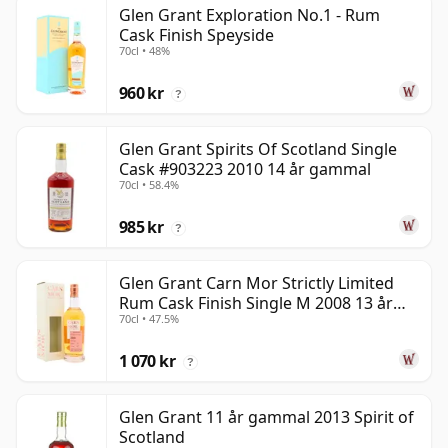
Glen Grant Exploration No.1 - Rum
Cask Finish Speyside
70cl • 48%
960 kr
?
Glen Grant Spirits Of Scotland Single
Cask #903223 2010 14 år gammal
70cl • 58.4%
985 kr
?
Glen Grant Carn Mor Strictly Limited
Rum Cask Finish Single M 2008 13 år
70cl • 47.5%
gammal
1 070 kr
?
Glen Grant 11 år gammal 2013 Spirit of
Scotland