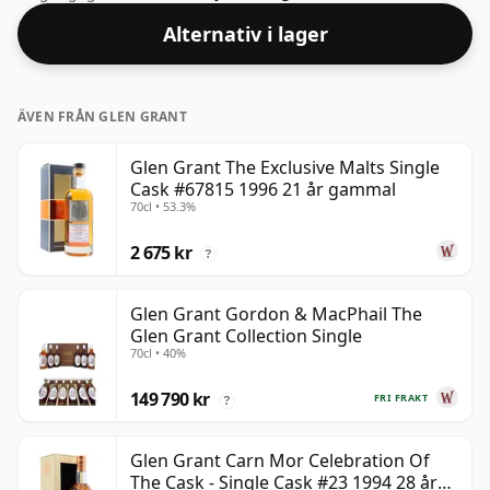
Alternativ i lager
ÄVEN FRÅN GLEN GRANT
Glen Grant The Exclusive Malts Single
Cask #67815 1996 21 år gammal
70cl • 53.3%
2 675 kr
?
Glen Grant Gordon & MacPhail The
Glen Grant Collection Single
70cl • 40%
149 790 kr
FRI FRAKT
?
Glen Grant Carn Mor Celebration Of
The Cask - Single Cask #23 1994 28 år