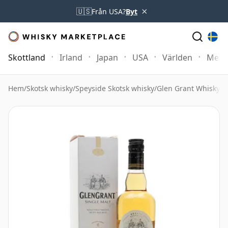
×
🇺🇸
Från USA?
Byt
Skottland
Irland
Japan
USA
Världen
Mer
Hem
/
Skotsk whisky
/
Speyside Skotsk whisky
/
Glen Grant Whisky
/
G