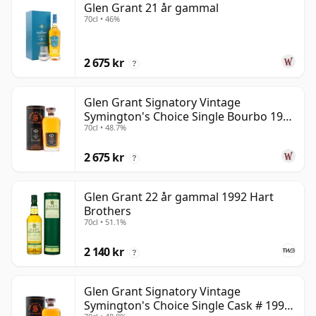
Glen Grant 21 år gammal
70cl • 46%
2 675 kr
?
Glen Grant Signatory Vintage
Symington's Choice Single Bourbo 1995
70cl • 48.7%
30 år gammal
2 675 kr
?
Glen Grant 22 år gammal 1992 Hart
Brothers
70cl • 51.1%
2 140 kr
?
Glen Grant Signatory Vintage
Symington's Choice Single Cask # 1995