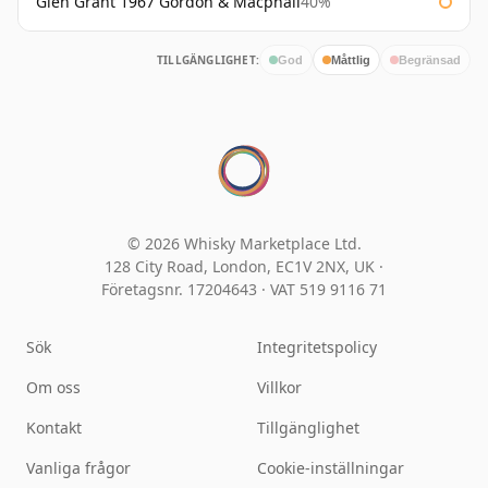
Glen Grant 1967 Gordon & Macphail
40%
TILLGÄNGLIGHET:
God
Måttlig
Begränsad
© 2026 Whisky Marketplace Ltd.
128 City Road, London, EC1V 2NX, UK ·
Företagsnr. 17204643
·
VAT 519 9116 71
Sök
Integritetspolicy
Om oss
Villkor
Kontakt
Tillgänglighet
Vanliga frågor
Cookie-inställningar