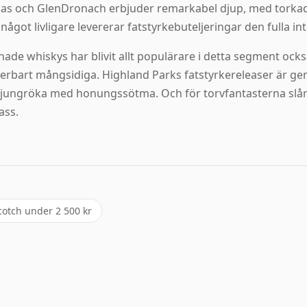
las och GlenDronach erbjuder remarkabel djup, med torka
något livligare levererar fatstyrkebuteljeringar den fulla in
hade whiskys har blivit allt populärare i detta segment ocks
rbart mångsidiga. Highland Parks fatstyrkereleaser är g
ljungröka med honungssötma. Och för torvfantasterna slår
ass.
cotch under 2 500 kr