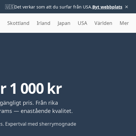
×
🇺🇸
Det verkar som att du surfar från USA.
Byt webbplats
Skottland
Irland
Japan
USA
Världen
Mer
 1 000 kr
gängligt pris. Från rika
drams — enastående kvalitet.
 pris. Expertval med sherrymognade