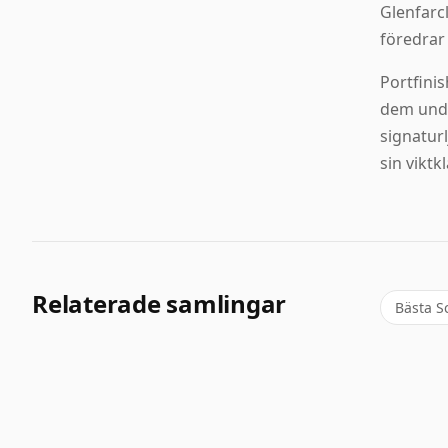
Glenfarc
föredrar 
Portfinis
dem unde
signatur
sin viktkl
Relaterade samlingar
Bästa S