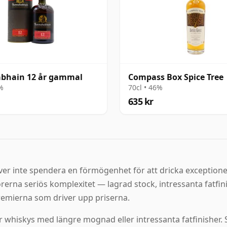
bhain 12 år gammal
Compass Box Spice Tree
3%
70cl • 46%
635 kr
er inte spendera en förmögenhet för att dricka exceptionel
örerna seriös komplexitet — lagrad stock, intressanta fatfi
emierna som driver upp priserna.
er whiskys med längre mognad eller intressanta fatfinisher.