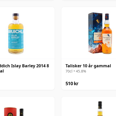
dich Islay Barley 2014 8
Talisker 10 år gammal
al
70cl • 45.8%
510 kr