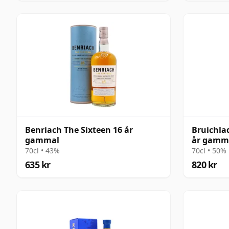
Benriach The Sixteen 16 år
Bruichlad
gammal
år gamm
70cl • 43%
70cl • 50%
635 kr
820 kr