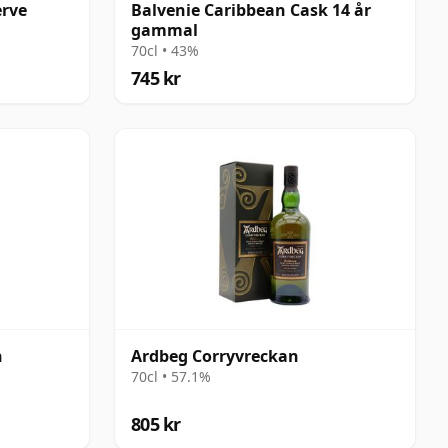
erve
Balvenie Caribbean Cask 14 år
gammal
70cl • 43%
745 kr
n
Ardbeg Corryvreckan
70cl • 57.1%
805 kr