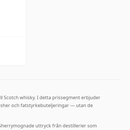
l Scotch whisky. I detta prissegment erbjuder
nisher och fatstyrkebuteljeringar — utan de
 Sherrymognade uttryck från destillerier som