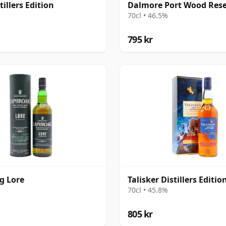
illers Edition
Dalmore Port Wood Res
70cl • 46.5%
795 kr
g Lore
Talisker Distillers Editio
70cl • 45.8%
805 kr