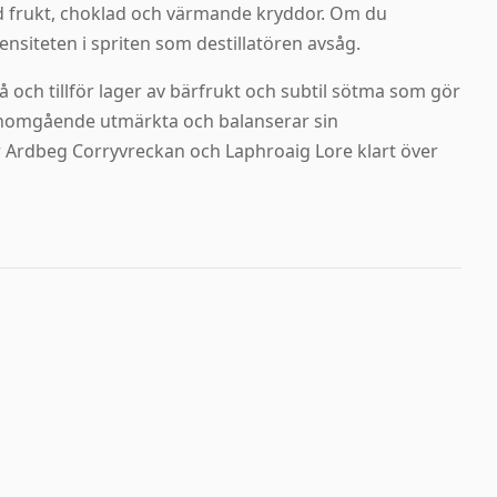
d frukt, choklad och värmande kryddor. Om du
tensiteten i spriten som destillatören avsåg.
å och tillför lager av bärfrukt och subtil sötma som gör
enomgående utmärkta och balanserar sin
 Ardbeg Corryvreckan och Laphroaig Lore klart över