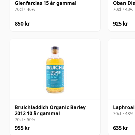
Glenfarclas 15 år gammal
Oban Dist
70cl • 46%
70cl • 43%
850 kr
925 kr
Bruichladdich Organic Barley
Laphroai
2012 10 år gammal
70cl • 48%
70cl • 50%
955 kr
635 kr