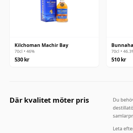
Kilchoman Machir Bay
Bunnaha
70cl • 46%
70cl • 46.
530 kr
510 kr
Där kvalitet möter pris
Du behöv
destillat
samlarpr
Leta eft