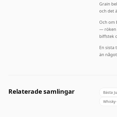
Grain be
och det ä
Och om b
— röken 
biffstek
En sista
än något 
Relaterade samlingar
Bästa J
Whisky-p