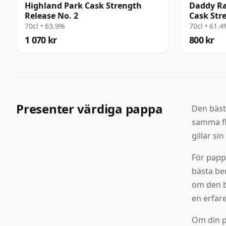
Highland Park Cask Strength
Daddy Rac
Release No. 2
Cask Str
år gamm
70cl • 63.9%
70cl • 61.
1 070 kr
800 kr
Presenter värdiga pappa
Den bäst
samma fl
gillar si
För papp
bästa be
om den b
en erfar
Om din p