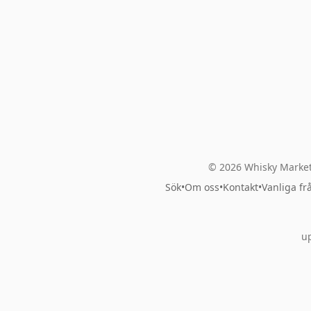
© 2026 Whisky Market
Sök
•
Om oss
•
Kontakt
•
Vanliga fr
up