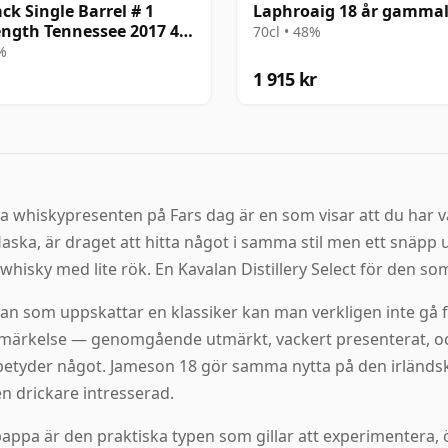
k Single Barrel # 1
Laphroaig 18 år gamma
ength Tennessee 2017 4
70cl • 48%
al
4%
1 915 kr
a whiskypresenten på Fars dag är en som visar att du har v
aska, är draget att hitta något i samma stil men ett snäpp
n whisky med lite rök. En Kavalan Distillery Select för den
an som uppskattar en klassiker kan man verkligen inte gå fel
märkelse — genomgående utmärkt, vackert presenterat, och 
etyder något. Jameson 18 gör samma nytta på den irländska 
en drickare intresserad.
appa är den praktiska typen som gillar att experimentera, öv