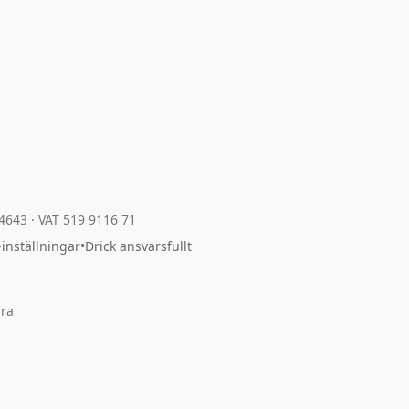
04643
·
VAT 519 9116 71
-inställningar
•
Drick ansvarsfullt
ara