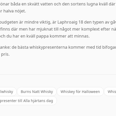
lönar båda en skvätt vatten och den sortens lugna kväll där
r halva nöjet.
udgeten är mindre viktig, är Laphroaig 18 den typen av gåva
finns där men har mjuknat till något mer komplext efter n
 och du har en kväll pappa kommer att minnas.
 tanke: de bästa whiskypresenterna kommer med tid bifogad.
pris.
ulwhisky
Burns Natt Whisky
Whiskey för Halloween
Whis
resenter till Alla hjärtans dag