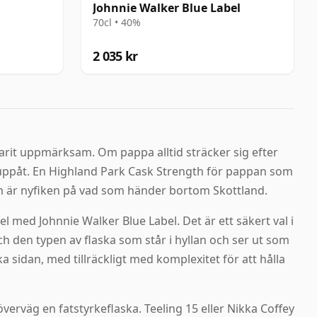
l
Johnnie Walker Blue Label
70cl • 40%
2 035 kr
arit uppmärksam. Om pappa alltid sträcker sig efter
 uppåt. En Highland Park Cask Strength för pappan som
 som är nyfiken på vad som händer bortom Skottland.
 med Johnnie Walker Blue Label. Det är ett säkert val i
den typen av flaska som står i hyllan och ser ut som
sidan, med tillräckligt med komplexitet för att hålla
erväg en fatstyrkeflaska. Teeling 15 eller Nikka Coffey