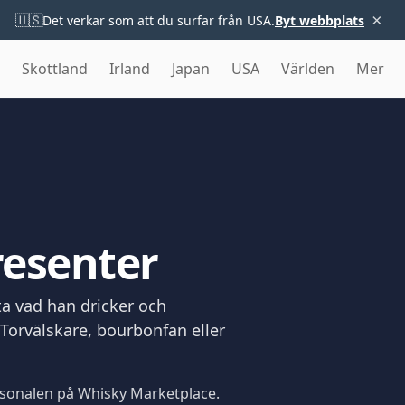
×
🇺🇸
Det verkar som att du surfar från USA.
Byt webbplats
Skottland
Irland
Japan
USA
Världen
Mer
resenter
eta vad han dricker och
Torvälskare, bourbonfan eller
personalen på Whisky Marketplace.