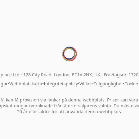
place Ltd.
128 City Road, London, EC1V 2NX, UK ·
Företagsnr. 172
ågor
•
Webbplatskarta
•
Integritetspolicy
•
Villkor
•
Tillgänglighet
•
Cookie
Vi kan få provision via länkar på denna webbplats. Priser kan vara
pskattningar omräknade från återförsäljarens valuta. Du måste v
20 år eller äldre för att använda denna webbplats.