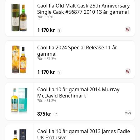
Caol Ila Old Malt Cask 25th Anniversary
Single Cask #56877 2010 13 år gammal
70cl • 50%
1 170 kr
?
Caol Ila 2024 Special Release 11 år
gammal
70cl • 57.3%
1 170 kr
?
Caol Ila 10 år gammal 2014 Murray
McDavid Benchmark
70cl • 51.2%
875 kr
?
Caol Ila 10 år gammal 2013 James Eadie
UK Exclusive