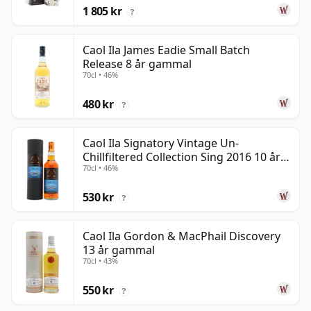
1 805 kr
?
Caol Ila James Eadie Small Batch
Release 8 år gammal
70cl • 46%
480 kr
?
Caol Ila Signatory Vintage Un-
Chillfiltered Collection Sing 2016 10 år
70cl • 46%
gammal
530 kr
?
Caol Ila Gordon & MacPhail Discovery
13 år gammal
70cl • 43%
550 kr
?