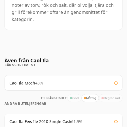
noter av torv, rök och salt, där olivolja, tjära och
grill förekommer oftare än genomsnittet för
kategorin.
Även från Caol Ila
KÄRNSORTIMENT
Caol Ila Moch
43%
TILLGÄNGLIGHET:
God
Måttlig
Begränsad
ANDRA BUTELJERINGAR
Caol Ila Feis Ile 2010 Single Cask
61.9%