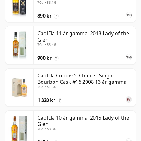
70cl • 56.1%
890 kr
?
Caol Ila 11 år gammal 2013 Lady of the
Glen
70cl • 55.4%
900 kr
?
Caol Ila Cooper's Choice - Single
Bourbon Cask #16 2008 13 år gammal
70cl • 51.5%
1 320 kr
?
Caol Ila 10 år gammal 2015 Lady of the
Glen
70cl • 58.3%