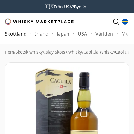
×
🇺🇸
Från USA?
Byt
Skottland
Irland
Japan
USA
Världen
Mer
Hem
/
Skotsk whisky
/
Islay Skotsk whisky
/
Caol Ila Whisky
/
Caol Ila 