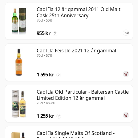
Caol Ila 12 år gammal 2011 Old Malt
Cask 25th Anniversary
70cl • 50%
955 kr
?
Caol Ila Feis Ile 2021 12 år gammal
70cl • 57%
1 595 kr
?
Caol Ila Old Particular - Baltersan Castle
Limited Edition 12 år gammal
70cl • 48.4%
1 255 kr
?
Caol Ila Single Malts Of Scotland -