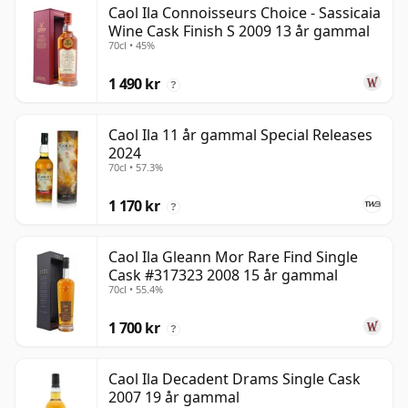
Caol Ila Connoisseurs Choice - Sassicaia
Wine Cask Finish S 2009 13 år gammal
70cl • 45%
1 490 kr
?
Caol Ila 11 år gammal Special Releases
2024
70cl • 57.3%
1 170 kr
?
Caol Ila Gleann Mor Rare Find Single
Cask #317323 2008 15 år gammal
70cl • 55.4%
1 700 kr
?
Caol Ila Decadent Drams Single Cask
2007 19 år gammal