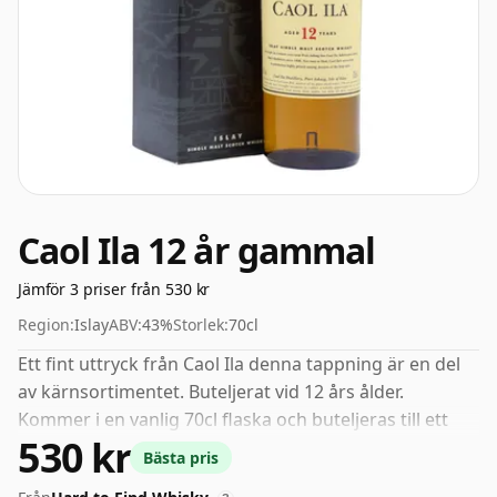
Caol Ila 12 år gammal
Jämför 3 priser från 530 kr
Region:
Islay
ABV:
43%
Storlek:
70cl
Ett fint uttryck från Caol Ila denna tappning är en del
av kärnsortimentet. Buteljerat vid 12 års ålder.
Kommer i en vanlig 70cl flaska och buteljeras till ett
530 kr
hälsosamt ABV på 43%.
Bästa pris