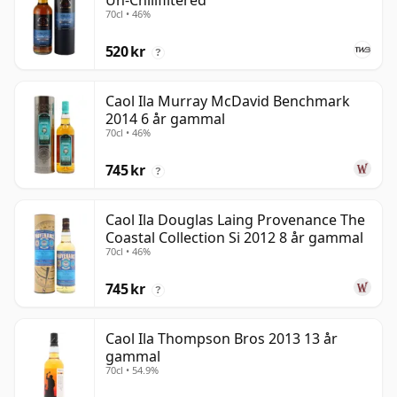
Un-Chillfiltered
70cl • 46%
520 kr
?
Caol Ila Murray McDavid Benchmark
2014 6 år gammal
70cl • 46%
745 kr
?
Caol Ila Douglas Laing Provenance The
Coastal Collection Si 2012 8 år gammal
70cl • 46%
745 kr
?
Caol Ila Thompson Bros 2013 13 år
gammal
70cl • 54.9%