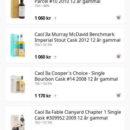
Parcel #10 2010 12 år gammal
70cl • 48%
1 060 kr
?
Caol Ila Murray McDavid Benchmark
Imperial Stout Cask 2012 12 år gammal
70cl • 52.3%
1 060 kr
?
Caol Ila Cooper's Choice - Single
Bourbon Cask #14 2008 12 år gammal
70cl • 53.5%
1 170 kr
?
Caol Ila Fable Clanyard Chapter 1 Single
Cask #309952 2009 12 år gammal
70cl • 57.5%