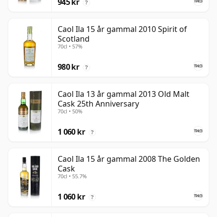
945 kr
?
Caol Ila 15 år gammal 2010 Spirit of
Scotland
70cl • 57%
980 kr
?
Caol Ila 13 år gammal 2013 Old Malt
Cask 25th Anniversary
70cl • 50%
1 060 kr
?
Caol Ila 15 år gammal 2008 The Golden
Cask
70cl • 55.7%
1 060 kr
?