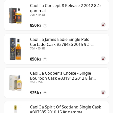
Caol Ila Concept 8 Release 2 2012 8 år
gammal
70cl • 40.8%
850 kr
?
Caol Ila James Eadie Single Palo
Cortado Cask #378486 2015 9 år
70cl • 55.8%
gammal
850 kr
?
Caol Ila Cooper's Choice - Single
Bourbon Cask #331912 2012 8 år
70cl • 55%
gammal
925 kr
?
Caol Ila Spirit Of Scotland Single Cask
#307585 2010 15 år gammal