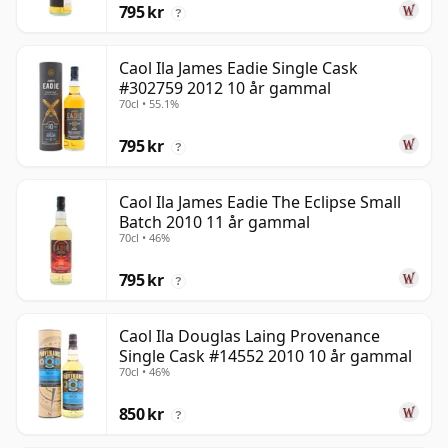
795 kr
?
Caol Ila James Eadie Single Cask
#302759 2012 10 år gammal
70cl • 55.1%
795 kr
?
Caol Ila James Eadie The Eclipse Small
Batch 2010 11 år gammal
70cl • 46%
795 kr
?
Caol Ila Douglas Laing Provenance
Single Cask #14552 2010 10 år gammal
70cl • 46%
850 kr
?