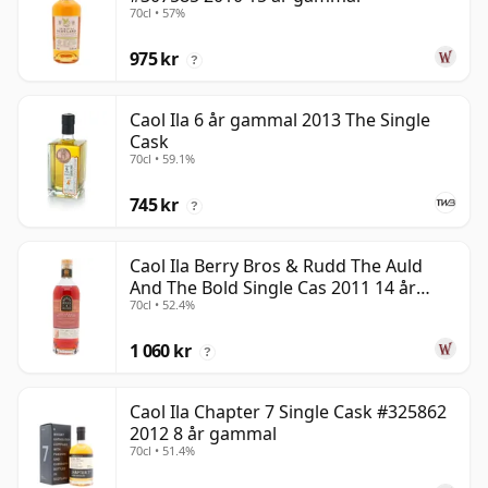
70cl • 57%
975 kr
?
Caol Ila 6 år gammal 2013 The Single
Cask
70cl • 59.1%
745 kr
?
Caol Ila Berry Bros & Rudd The Auld
And The Bold Single Cas 2011 14 år
70cl • 52.4%
gammal
1 060 kr
?
Caol Ila Chapter 7 Single Cask #325862
2012 8 år gammal
70cl • 51.4%