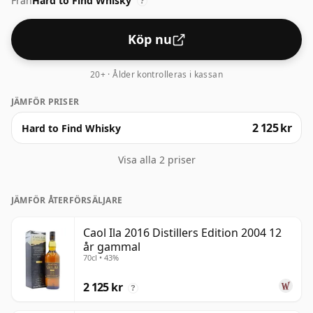
Från
Hard to Find Whisky
?
Köp nu
20+ · Ålder kontrolleras i kassan
JÄMFÖR PRISER
2 125 kr
Hard to Find Whisky
Visa alla 2 priser
JÄMFÖR ÅTERFÖRSÄLJARE
Caol Ila 2016 Distillers Edition 2004 12
år gammal
70cl • 43%
2 125 kr
?