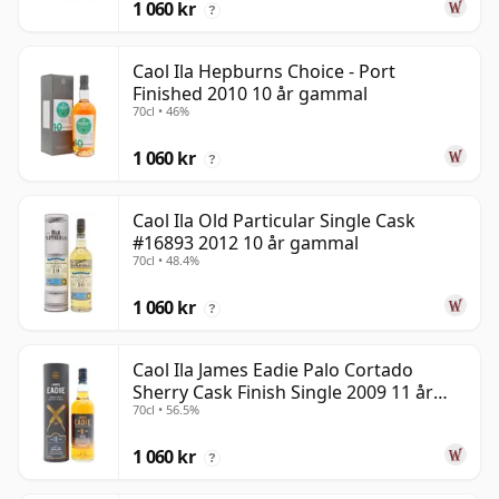
1 060 kr
?
Caol Ila Hepburns Choice - Port
Finished 2010 10 år gammal
70cl • 46%
1 060 kr
?
Caol Ila Old Particular Single Cask
#16893 2012 10 år gammal
70cl • 48.4%
1 060 kr
?
Caol Ila James Eadie Palo Cortado
Sherry Cask Finish Single 2009 11 år
70cl • 56.5%
gammal
1 060 kr
?