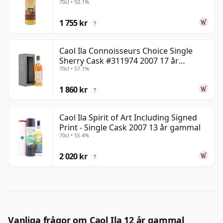
70cl • 50.1%
1 755 kr
?
Caol Ila Connoisseurs Choice Single
Sherry Cask #311974 2007 17 år
70cl • 57.1%
gammal
1 860 kr
?
Caol Ila Spirit of Art Including Signed
Print - Single Cask 2007 13 år gammal
70cl • 55.4%
2 020 kr
?
Vanliga frågor om Caol Ila 12 år gammal