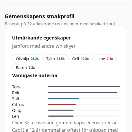
Gemenskapens smakprofil
Baserat på 32 arkiverade recensioner med smakattribut
Utmärkande egenskaper
Jämfört med andra whiskyer
Olivolja
Tjära
Grill
Lime
25.2x
11.5x
10.8x
7.4x
Bacon
6.2x
Vanligaste noterna
Torv
Rök
Salt
Citrus
Oljig
Len
Över 32 arkiverade gemenskapsrecensioner är
Caol Ila 12 år gammal är oftast förknippad med