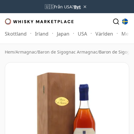
×
🇺🇸
Från USA?
Byt
Skottland
Irland
Japan
USA
Världen
Mer
Hem
/
Armagnac
/
Baron de Sigognac Armagnac
/
Baron de Sigogn