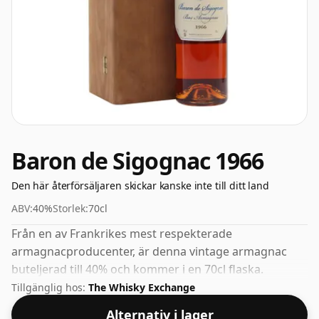
Baron de Sigognac 1966
Den här återförsäljaren skickar kanske inte till ditt land
ABV:
40%
Storlek:
70cl
Från en av Frankrikes mest respekterade
armagnacproducenter, är denna vintage armagnac
buteljerad till 40% och kommer i en 70cl flaska.
Tillgänglig hos:
The Whisky Exchange
Alternativ i lager