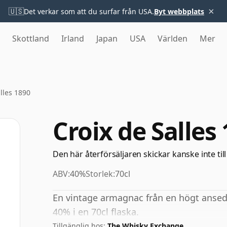
×
🇺🇸
Det verkar som att du surfar från USA.
Byt webbplats
Skottland
Irland
Japan
USA
Världen
Mer
lles 1890
Croix de Salles
Den här återförsäljaren skickar kanske inte till
ABV:
40%
Storlek:
70cl
En vintage armagnac från en högt ansedd 
40% i en 70cl flaska.
Tillgänglig hos:
The Whisky Exchange