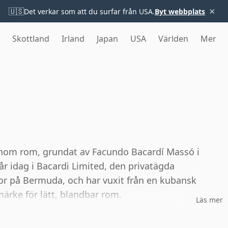
×
🇺🇸
Det verkar som att du surfar från USA.
Byt webbplats
Skottland
Irland
Japan
USA
Världen
Mer
inom rom, grundat av Facundo Bacardí Massó i
r idag i Bacardi Limited, den privatägda
r på Bermuda, och har vuxit från en kubansk
märke för lätt, blandbar rom.
Läs mer
bidrog till att definiera modern rom, däribland