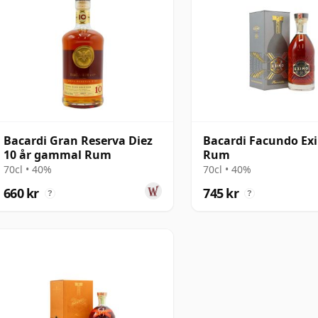
Bacardi Gran Reserva Diez
Bacardi Facundo Ex
10 år gammal Rum
Rum
70cl • 40%
70cl • 40%
660 kr
745 kr
?
?