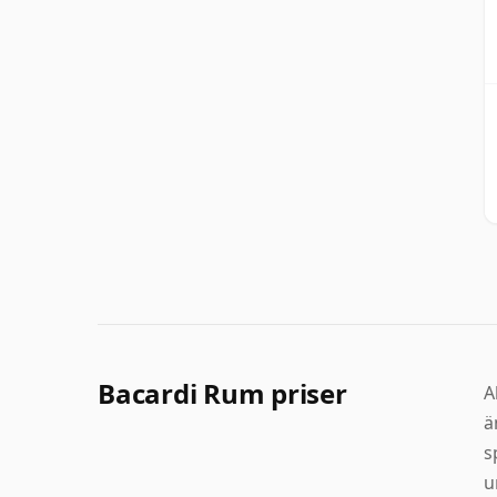
Bacardi Rum priser
A
ä
s
u