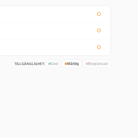
TILLGÄNGLIGHET:
God
Måttlig
Begränsad