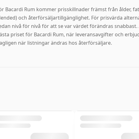
ör Bacardi Rum kommer prisskillnader främst från ålder, fatpro
lended) och återförsäljartillgänglighet. För prisvärda alterna
edan nivå för nivå för att se var värdet förändras snabbast. A
ästa priset för Bacardi Rum, när leveransavgifter och erbj
agligen när listningar ändras hos återförsäljare.