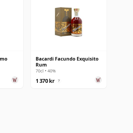
imo
Bacardi Facundo Exquisito
Rum
70cl • 40%
1 370 kr
?