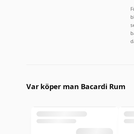
F
b
s
b
d
Var köper man Bacardi Rum