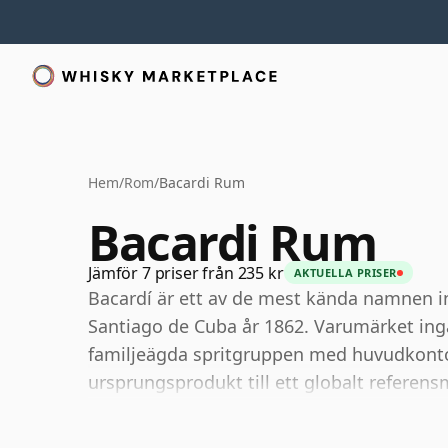
Hem
/
Rom
/
Bacardi Rum
Bacardi Rum
Jämför 7 priser från 235 kr
AKTUELLA PRISER
Bacardí är ett av de mest kända namnen 
Santiago de Cuba år 1862. Varumärket ingå
familjeägda spritgruppen med huvudkonto
ursprungsprodukt till ett globalt referens
Husets stil formades av innovationer som 