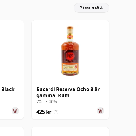
Bästa träff
 Black
Bacardi Reserva Ocho 8 år
gammal Rum
70cl • 40%
425 kr
?