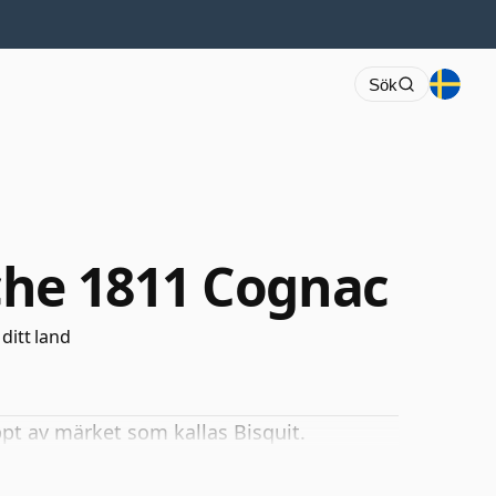
Sök
che 1811 Cognac
 ditt land
pt av märket som kallas Bisquit.