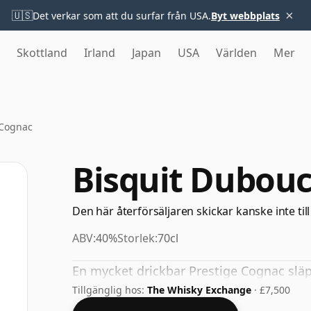
×
🇺🇸
Det verkar som att du surfar från USA.
Byt webbplats
Skottland
Irland
Japan
USA
Världen
Mer
 Cognac
Bisquit Dubou
Den här återförsäljaren skickar kanske inte till
ABV:
40%
Storlek:
70cl
En mycket drickbar Prestige Cognac släp
Tillgänglig hos:
The Whisky Exchange
· £7,500