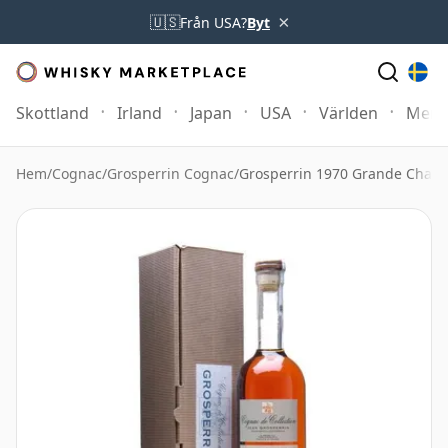
×
🇺🇸
Från USA?
Byt
Skottland
Irland
Japan
USA
Världen
Mer
Hem
/
Cognac
/
Grosperrin Cognac
/
Grosperrin 1970 Grande Cha