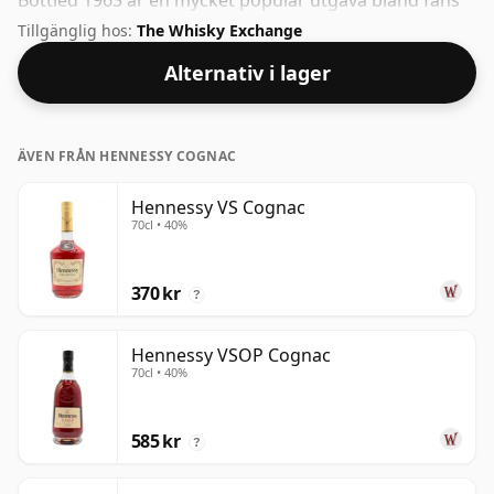
Bottled 1963 är en mycket populär utgåva bland fans
av Vintage Armagnac.
Tillgänglig hos:
The Whisky Exchange
Alternativ i lager
ÄVEN FRÅN HENNESSY COGNAC
Hennessy VS Cognac
70cl • 40%
370 kr
?
Hennessy VSOP Cognac
70cl • 40%
585 kr
?