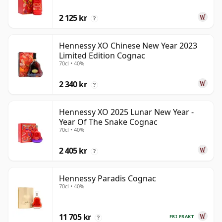
2 125 kr
?
Hennessy XO Chinese New Year 2023
Limited Edition Cognac
70cl • 40%
2 340 kr
?
Hennessy XO 2025 Lunar New Year -
Year Of The Snake Cognac
70cl • 40%
2 405 kr
?
Hennessy Paradis Cognac
70cl • 40%
11 705 kr
FRI FRAKT
?