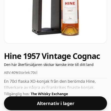
Hine 1957 Vintage Cognac
Den här återförsäljaren skickar kanske inte till ditt land
ABV:
40%
Storlek:
70cl
En 70cl flaska XO-konjak från den berömda Hine,
tillverkare av några av Frankrikes finaste konjak.
Tillgänglig hos:
The Whisky Exchange
Alternativ i lager