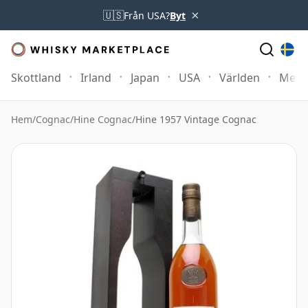
×
🇺🇸
Från USA?
Byt
Skottland
Irland
Japan
USA
Världen
Mer
Hem
/
Cognac
/
Hine Cognac
/
Hine 1957 Vintage Cognac