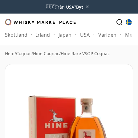
×
🇺🇸
Från USA?
Byt
Skottland
Irland
Japan
USA
Världen
Mer
Hem
/
Cognac
/
Hine Cognac
/
Hine Rare VSOP Cognac