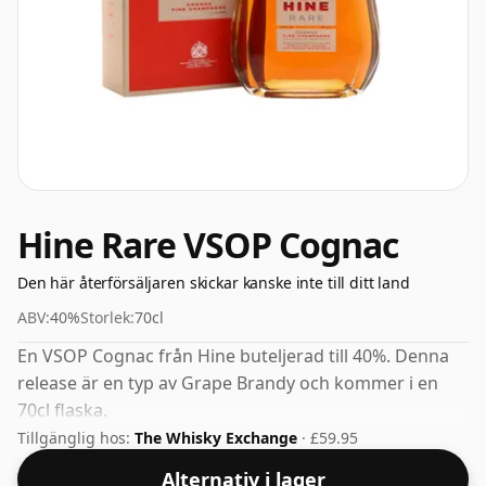
Hine Rare VSOP Cognac
Den här återförsäljaren skickar kanske inte till ditt land
ABV:
40%
Storlek:
70cl
En VSOP Cognac från Hine buteljerad till 40%. Denna
release är en typ av Grape Brandy och kommer i en
70cl flaska.
Tillgänglig hos:
The Whisky Exchange
· £59.95
Alternativ i lager