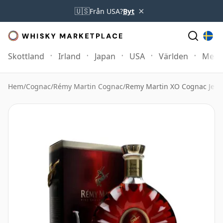
×
🇺🇸
Från USA?
Byt
Skottland
Irland
Japan
USA
Världen
Mer
Hem
/
Cognac
/
Rémy Martin Cognac
/
Remy Martin XO Cognac Jer