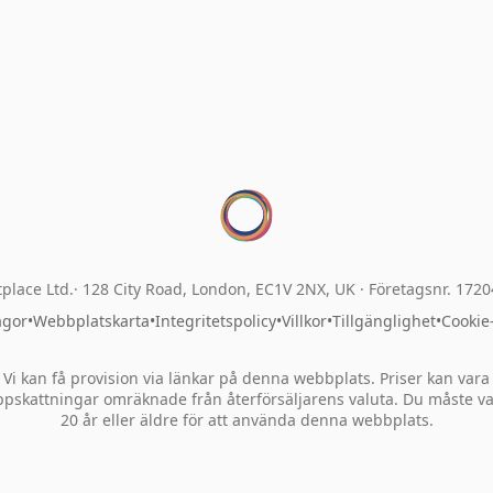
place Ltd.
128 City Road, London, EC1V 2NX, UK ·
Företagsnr. 172
ågor
•
Webbplatskarta
•
Integritetspolicy
•
Villkor
•
Tillgänglighet
•
Cookie
Vi kan få provision via länkar på denna webbplats. Priser kan vara
pskattningar omräknade från återförsäljarens valuta. Du måste v
20 år eller äldre för att använda denna webbplats.