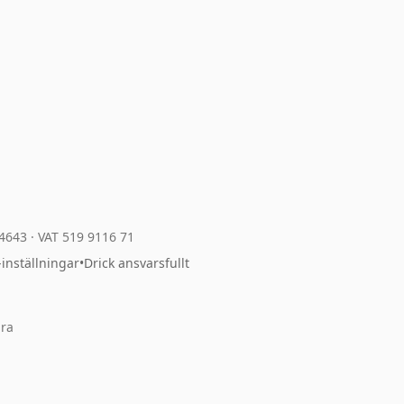
04643
·
VAT 519 9116 71
-inställningar
•
Drick ansvarsfullt
ara