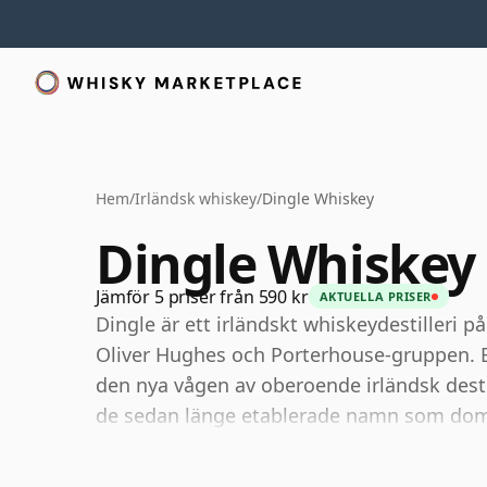
Hem
/
Irländsk whiskey
/
Dingle Whiskey
Dingle Whiskey
Jämför 5 priser från 590 kr
AKTUELLA PRISER
Dingle är ett irländskt whiskeydestilleri 
Oliver Hughes och Porterhouse-gruppen. Be
den nya vågen av oberoende irländsk desti
de sedan länge etablerade namn som domin
Destilleriet producerar sin egen whiskey, g