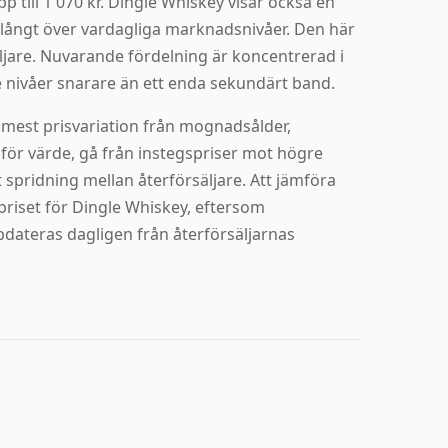
p till 1 070 kr. Dingle Whiskey visar också en
a långt över vardagliga marknadsnivåer. Den här
äljare. Nuvarande fördelning är koncentrerad i
 nivåer snarare än ett enda sekundärt band.
 mest prisvariation från mognadsålder,
för värde, gå från instegspriser mot högre
 spridning mellan återförsäljare. Att jämföra
a priset för Dingle Whiskey, eftersom
dateras dagligen från återförsäljarnas