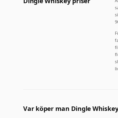
Dingle Whiskey priser
A
s
s
9
F
f
f
f
s
l
Var köper man Dingle Whiske