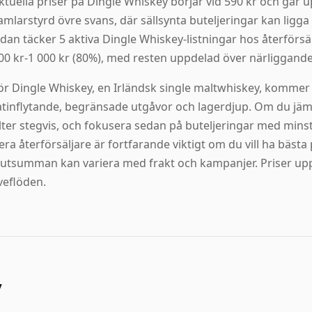
ktuella priser på Dingle Whiskey börjar vid 590 kr och går up
amlarstyrd övre svans, där sällsynta buteljeringar kan ligg
idan täcker 5 aktiva Dingle Whiskey-listningar hos återförs
00 kr-1 000 kr (80%), med resten uppdelad över närliggande
ör Dingle Whiskey, en Irländsk single maltwhiskey, kommer
atinflytande, begränsade utgåvor och lagerdjup. Om du jäm
ilter stegvis, och fokusera sedan på buteljeringar med minst
lera återförsäljare är fortfarande viktigt om du vill ha bäst
lutsumman kan variera med frakt och kampanjer. Priser upp
iveflöden.
y