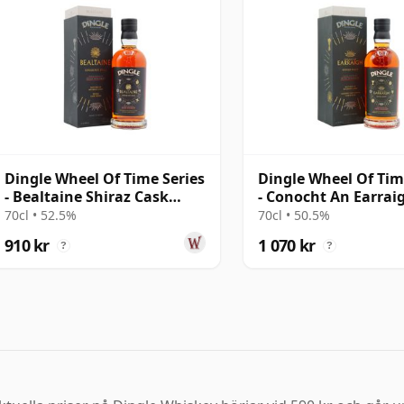
Dingle Wheel Of Time Series
Dingle Wheel Of Tim
- Bealtaine Shiraz Cask
- Conocht An Earrai
Finis
Caberne
70cl • 52.5%
70cl • 50.5%
910 kr
1 070 kr
?
?