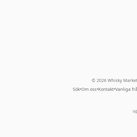
© 2026 Whisky Market
Sök
•
Om oss
•
Kontakt
•
Vanliga fr
up