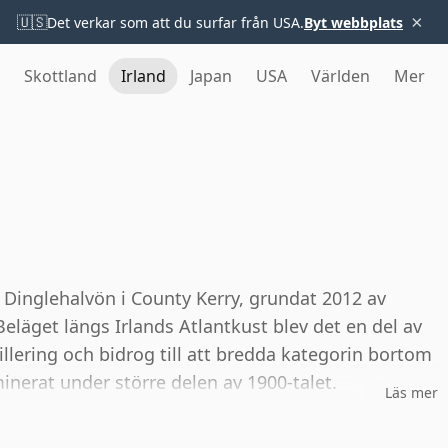
×
🇺🇸
Det verkar som att du surfar från USA.
Byt webbplats
Skottland
Irland
Japan
USA
Världen
Mer
på Dinglehalvön i County Kerry, grundat 2012 av
läget längs Irlands Atlantkust blev det en del av
llering och bidrog till att bredda kategorin bortom
erat under större delen av 1900-talet.
Läs mer
in och vodka, där whiskeyn tillverkas i