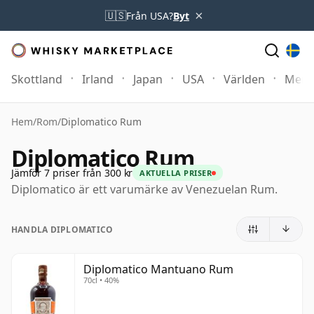
×
🇺🇸
Från USA?
Byt
Skottland
Irland
Japan
USA
Världen
Mer
Hem
/
Rom
/
Diplomatico Rum
Diplomatico Rum
Jämför 7 priser från 300 kr
AKTUELLA PRISER
Diplomatico är ett varumärke av Venezuelan Rum.
HANDLA DIPLOMATICO
Diplomatico Mantuano Rum
70cl • 40%