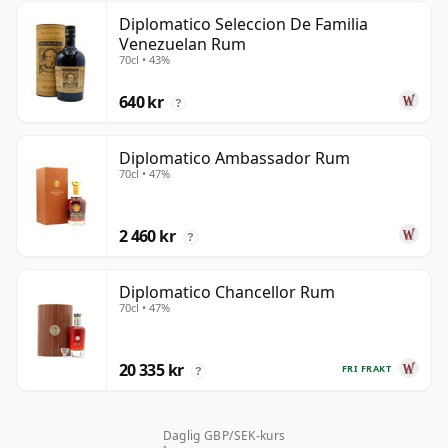
Diplomatico Seleccion De Familia
Venezuelan Rum
70cl • 43%
640 kr
?
Diplomatico Ambassador Rum
70cl • 47%
2 460 kr
?
Diplomatico Chancellor Rum
70cl • 47%
20 335 kr
FRI FRAKT
?
Daglig GBP/SEK-kurs