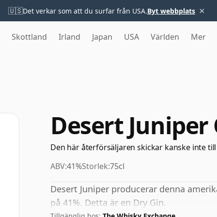
×
🇺🇸
Det verkar som att du surfar från USA.
Byt webbplats
Skottland
Irland
Japan
USA
Världen
Mer
Desert Juniper
Den här återförsäljaren skickar kanske inte till
ABV:
41%
Storlek:
75cl
Desert Juniper producerar denna amerik
på 41%. Detta är en Dry Gin.
Tillgänglig hos:
The Whisky Exchange