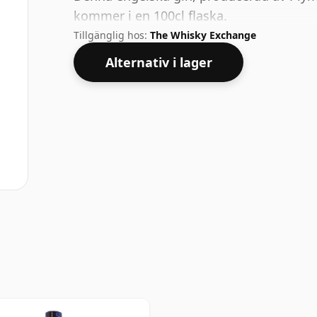
kommer i en 100cl flaska.
Tillgänglig hos:
The Whisky Exchange
Alternativ i lager