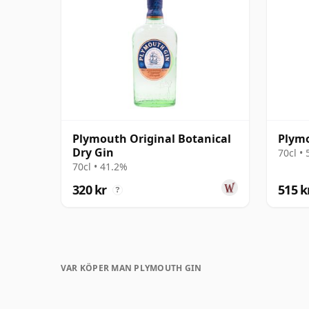
Plymouth Original Botanical
Plymo
Dry Gin
70cl •
70cl • 41.2%
320 kr
515 k
?
VAR KÖPER MAN PLYMOUTH GIN