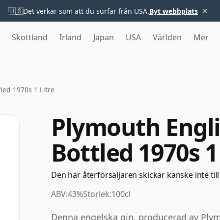
×
🇺🇸
Det verkar som att du surfar från USA.
Byt webbplats
Skottland
Irland
Japan
USA
Världen
Mer
led 1970s 1 Litre
Plymouth Engli
Bottled 1970s 1
Den här återförsäljaren skickar kanske inte till
ABV:
43%
Storlek:
100cl
Denna engelska gin, producerad av Plym