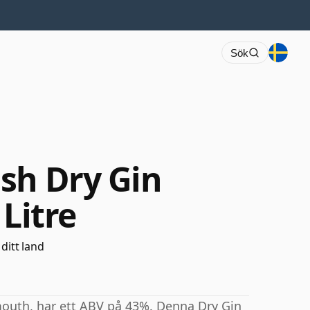
Sök
sh Dry Gin
 Litre
 ditt land
outh, har ett ABV på 43%. Denna Dry Gin