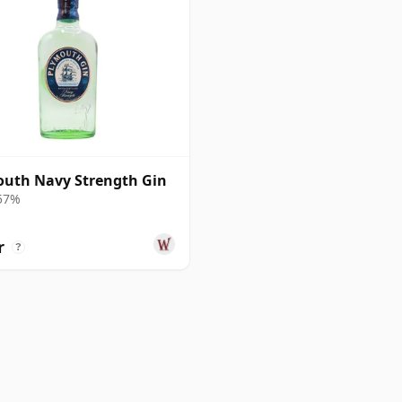
uth Navy Strength Gin
 57%
r
?