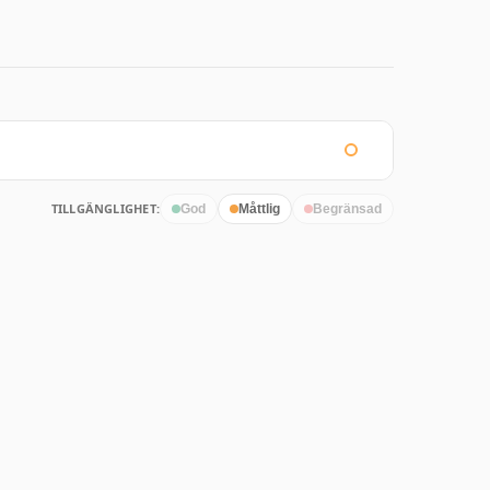
TILLGÄNGLIGHET:
God
Måttlig
Begränsad