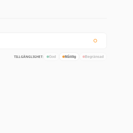
TILLGÄNGLIGHET:
God
Måttlig
Begränsad