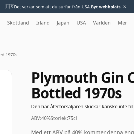
×
🇺🇸
Det verkar som att du surfar från USA.
Byt webbplats
Skottland
Irland
Japan
USA
Världen
Mer
led 1970s
Plymouth Gin C
Bottled 1970s
Den här återförsäljaren skickar kanske inte till
ABV:
40%
Storlek:
75cl
Med ett ABV på 40% kommer denna engels