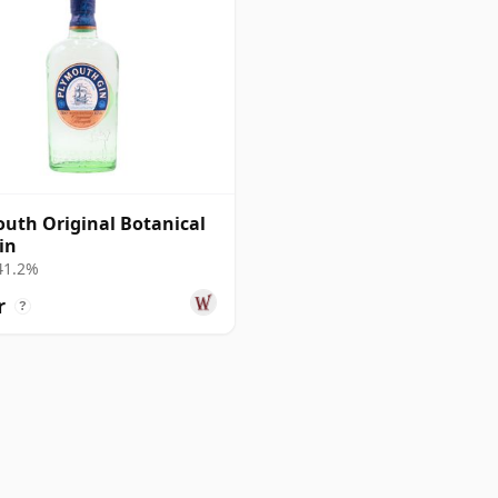
uth Original Botanical
in
 41.2%
r
?