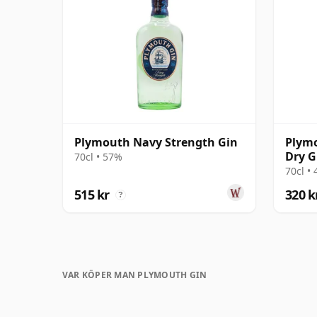
Plymouth Navy Strength Gin
Plymo
Dry G
70cl • 57%
70cl •
515 kr
320 k
?
VAR KÖPER MAN PLYMOUTH GIN