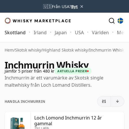
×
🇺🇸
Från USA?
Byt
Skottland
Irland
Japan
USA
Världen
Mer
Hem
/
Skotsk whisky
/
Highland Skotsk whisky
/
Inchmurrin Whisky
Inchmurrin Whisky
Jämför 5 priser från 480 kr
AKTUELLA PRISER
Inchmurrin är ett varumärke av Skotsk single
maltwhisky från Loch Lomand Distillers.
HANDLA INCHMURRIN
Loch Lomond Inchmurrin 12 år
gammal
70cl • 46%