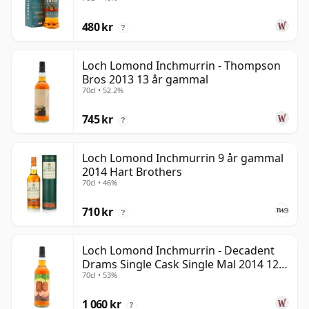
480 kr
?
Loch Lomond Inchmurrin - Thompson
Bros 2013 13 år gammal
70cl • 52.2%
745 kr
?
Loch Lomond Inchmurrin 9 år gammal
2014 Hart Brothers
70cl • 46%
710 kr
?
Loch Lomond Inchmurrin - Decadent
Drams Single Cask Single Mal 2014 12
70cl • 53%
år gammal
1 060 kr
?