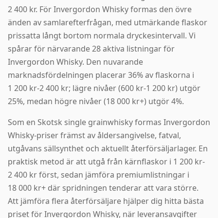
2 400 kr. För Invergordon Whisky formas den övre
änden av samlarefterfrågan, med utmärkande flaskor
prissatta långt bortom normala dryckesintervall. Vi
spårar för närvarande 28 aktiva listningar för
Invergordon Whisky. Den nuvarande
marknadsfördelningen placerar 36% av flaskorna i
1 200 kr-2 400 kr; lägre nivåer (600 kr-1 200 kr) utgör
25%, medan högre nivåer (18 000 kr+) utgör 4%.
Som en Skotsk single grainwhisky formas Invergordon
Whisky-priser främst av åldersangivelse, fatval,
utgåvans sällsynthet och aktuellt återförsäljarlager. En
praktisk metod är att utgå från kärnflaskor i 1 200 kr-
2 400 kr först, sedan jämföra premiumlistningar i
18 000 kr+ där spridningen tenderar att vara större.
Att jämföra flera återförsäljare hjälper dig hitta bästa
priset för Invergordon Whisky, när leveransavgifter