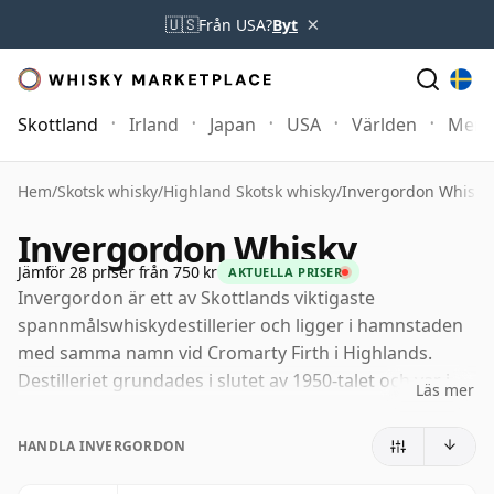
×
🇺🇸
Från USA?
Byt
Skottland
Irland
Japan
USA
Världen
Mer
Hem
/
Skotsk whisky
/
Highland Skotsk whisky
/
Invergordon Whisky
Invergordon Whisky
Jämför 28 priser från 750 kr
AKTUELLA PRISER
Invergordon är ett av Skottlands viktigaste
spannmålswhiskydestillerier och ligger i hamnstaden
med samma namn vid Cromarty Firth i Highlands.
Destilleriet grundades i slutet av 1950-talet och var i
Läs mer
produktion från början av 1960-talet. Det byggdes för
att producera skotsk spannmålswhisky i stor skala,
HANDLA INVERGORDON
med hjälp av kontinuerliga destillationsapparater
snarare än de kopparpotstills som förknippas med