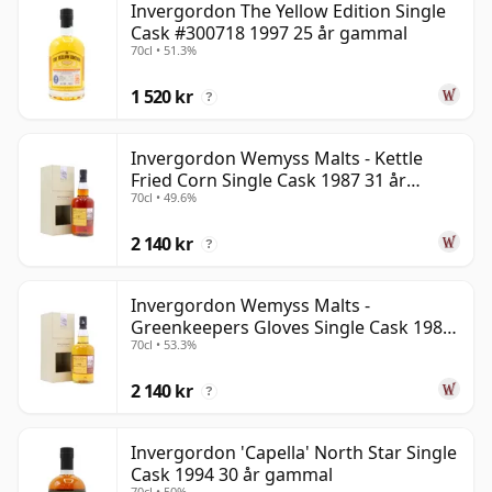
Invergordon The Yellow Edition Single
Cask #300718 1997 25 år gammal
70cl • 51.3%
1 520 kr
?
Invergordon Wemyss Malts - Kettle
Fried Corn Single Cask 1987 31 år
70cl • 49.6%
gammal
2 140 kr
?
Invergordon Wemyss Malts -
Greenkeepers Gloves Single Cask 1988
70cl • 53.3%
31 år gammal
2 140 kr
?
Invergordon 'Capella' North Star Single
Cask 1994 30 år gammal
70cl • 50%