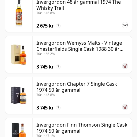
Invergordon 48 år gammal 1974 The
Whisky Trail
70cl • 46.8%
2 675 kr
?
Invergordon Wemyss Malts - Vintage
Chesterfields Single Cask 1988 30 år
70cl • 56.2%
gammal
3 745 kr
?
Invergordon Chapter 7 Single Cask
1974 50 år gammal
70cl • 43.8%
3 745 kr
?
Invergordon Finn Thomson Single Cask
1974 50 år gammal
70cl • 47.1%