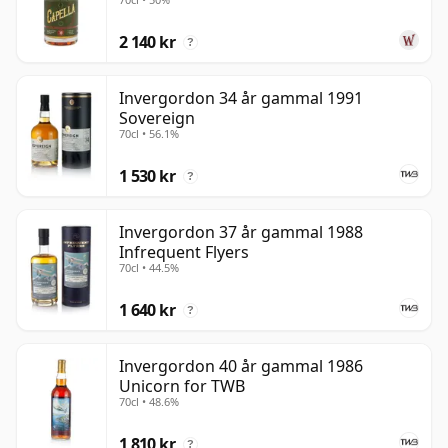
2 140 kr
?
Invergordon 34 år gammal 1991
Sovereign
70cl • 56.1%
1 530 kr
?
Invergordon 37 år gammal 1988
Infrequent Flyers
70cl • 44.5%
1 640 kr
?
Invergordon 40 år gammal 1986
Unicorn for TWB
70cl • 48.6%
1 810 kr
?