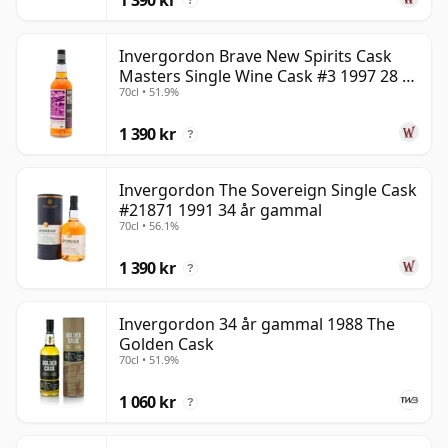
?
Invergordon Brave New Spirits Cask
Masters Single Wine Cask #3 1997 28 år
70cl • 51.9%
gammal
1 390 kr
?
Invergordon The Sovereign Single Cask
#21871 1991 34 år gammal
70cl • 56.1%
1 390 kr
?
Invergordon 34 år gammal 1988 The
Golden Cask
70cl • 51.9%
1 060 kr
?