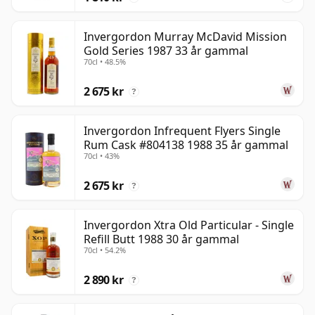
Invergordon Murray McDavid Mission
Gold Series 1987 33 år gammal
70cl • 48.5%
2 675 kr
?
Invergordon Infrequent Flyers Single
Rum Cask #804138 1988 35 år gammal
70cl • 43%
2 675 kr
?
Invergordon Xtra Old Particular - Single
Refill Butt 1988 30 år gammal
70cl • 54.2%
2 890 kr
?