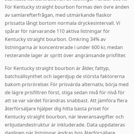
För Kentucky straight bourbon formas den övre änden
av samlarefterfrågan, med utmärkande flaskor
prissatta långt bortom normala dryckesintervall. Vi
spårar för närvarande 110 aktiva listningar för
Kentucky straight bourbon. Omkring 34% av
listningarna är koncentrerade i under 600 kr, medan
resterande lager är spritt över angränsande prisfilter.
För Kentucky straight bourbon är ålder, fattyp,
batchsällsynthet och lagerdjup de största faktorerna
bakom prisrörelser. För prisvärda alternativ, börja med
de lägre prisfiltren först, stiga sedan nivå för nivå för
att se var värdet förändras snabbast. Att jämföra flera
återförsäljare hjälper dig hitta bästa priset för
Kentucky straight bourbon, när leveransavgifter och
erbjudandestruktur är inkluderade. Data uppdateras
dagligen när listningar ändras hos återförsäljare.