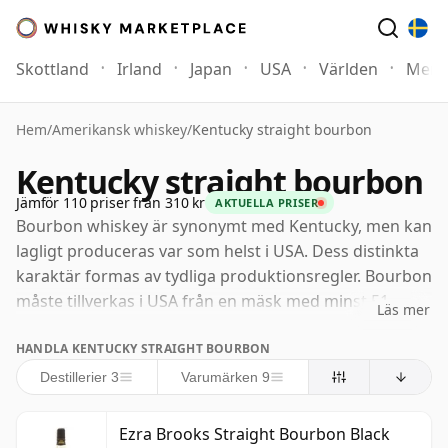
Skottland
Irland
Japan
USA
Världen
Mer
Hem
/
Amerikansk whiskey
/
Kentucky straight bourbon
Kentucky straight bourbon
Jämför 110 priser från 310 kr
AKTUELLA PRISER
Bourbon whiskey är synonymt med Kentucky, men kan
lagligt produceras var som helst i USA. Dess distinkta
karaktär formas av tydliga produktionsregler. Bourbon
måste tillverkas i USA från en mäsk med minst 51
Läs mer
procent majs, destilleras till högst 160 proof och fyllas
HANDLA KENTUCKY STRAIGHT BOURBON
i nya förkolnade ekfat vid högst 125 proof. Till skillnad
från Scotch whisky behöver den inte tillverkas i en
Destillerier 3
Varumärken 9
specifik delstat, även om Kentucky förblir dess
historiska och kommersiella hjärta.
Ezra Brooks Straight Bourbon Black