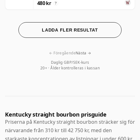
480 kr
?
LADDA FLER RESULTAT
← Föregående
Nästa →
Daglig GBP/SEK-kurs
20+ · Ålder kontrolleras i kassan
Kentucky straight bourbon prisguide
Priserna på Kentucky straight bourbon sträcker sig för
närvarande från 310 kr till 42 750 kr, med den
starkaste koncentrationen av listningar i under 600 kr.