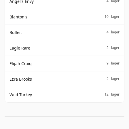
Angel's Envy
4 i lager
Blanton's
10 i lager
Bulleit
4 i lager
Eagle Rare
2 i lager
Elijah Craig
9 i lager
Ezra Brooks
2 i lager
Wild Turkey
12 i lager