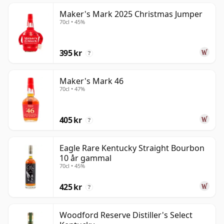
Maker's Mark 2025 Christmas Jumper
70cl • 45%
395 kr
?
Maker's Mark 46
70cl • 47%
405 kr
?
Eagle Rare Kentucky Straight Bourbon
10 år gammal
70cl • 45%
425 kr
?
Woodford Reserve Distiller's Select