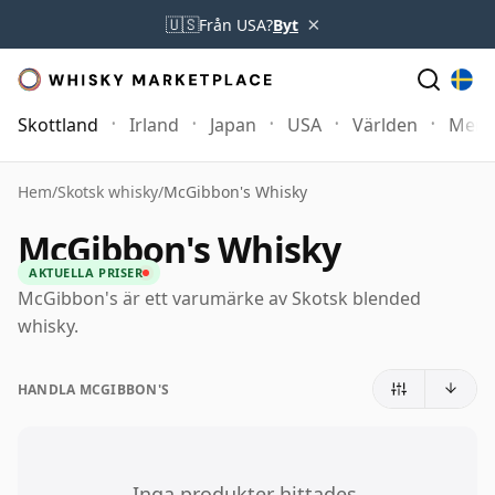
×
🇺🇸
Från USA?
Byt
Skottland
Irland
Japan
USA
Världen
Mer
Hem
/
Skotsk whisky
/
McGibbon's Whisky
McGibbon's Whisky
AKTUELLA PRISER
McGibbon's är ett varumärke av Skotsk blended
whisky.
HANDLA MCGIBBON'S
Inga produkter hittades.