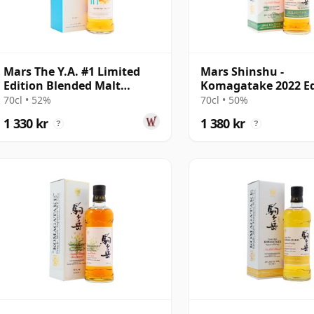
Mars The Y.A. #1 Limited
Mars Shinshu -
Edition Blended Malt
Komagatake 2022 Ed
Japanese
Single Malt Japa
70cl • 52%
70cl • 50%
1 330 kr
1 380 kr
?
?