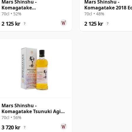
Mars Shinshu -
Mars Shinshu -
Komagatake
Komagatake 2018 Ed
Shinanotanpopo Edition
Single Malt Japa
70cl • 52%
70cl • 48%
2 125 kr
2 125 kr
?
?
Mars Shinshu -
Komagatake Tsunuki Aging
2019 Edition Si
70cl • 56%
3 720 kr
?