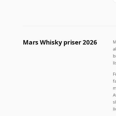
Mars Whisky priser 2026
M
a
b
l
F
f
m
A
s
l