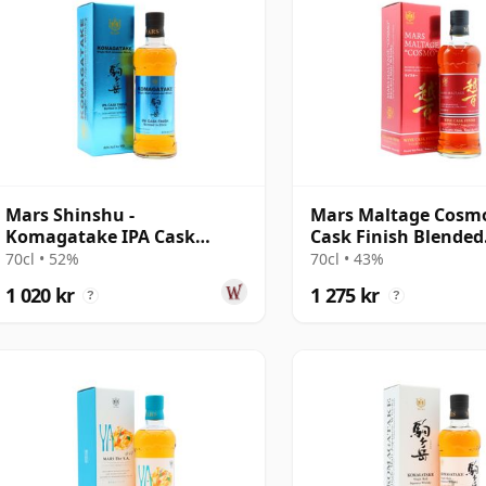
Mars Shinshu -
Mars Maltage Cosm
Komagatake IPA Cask
Cask Finish Blended
Finish 2022 Single M
Japanese
70cl • 52%
70cl • 43%
1 020 kr
1 275 kr
?
?