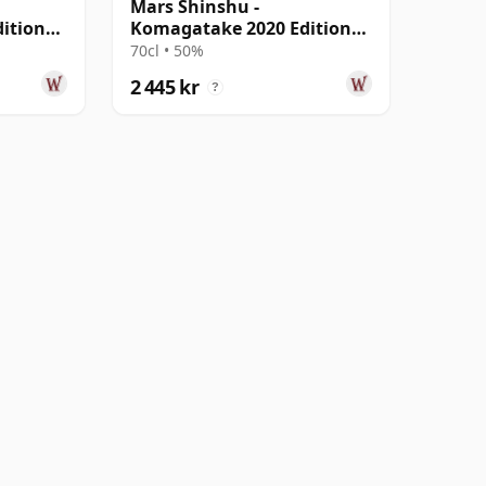
Mars Shinshu -
ition
Komagatake 2020 Edition
Single Malt Japa
70cl • 50%
2 445 kr
?