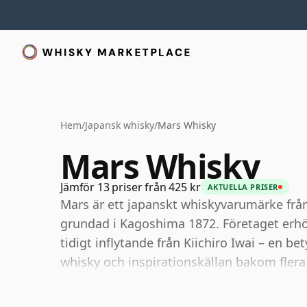
Hem
/
Japansk whisky
/
Mars Whisky
Mars Whisky
Jämför 13 priser från 425 kr
AKTUELLA PRISER
Mars är ett japanskt whiskyvarumärke fr
grundad i Kagoshima 1872. Företaget erhöl
tidigt inflytande från Kiichiro Iwai – en 
whisky och inspirationskällan bakom flera 
I dag är Mars whisky centrerat kring två j