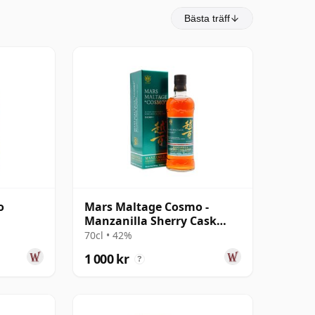
Bästa träff
o
Mars Maltage Cosmo -
Manzanilla Sherry Cask
Blended Jap
70cl • 42%
1 000 kr
?