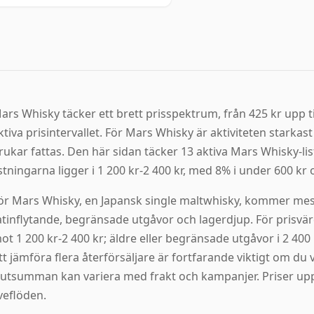
ars Whisky täcker ett brett prisspektrum, från 425 kr upp ti
ktiva prisintervallet. För Mars Whisky är aktiviteten starkast
rukar fattas. Den här sidan täcker 13 aktiva Mars Whisky-li
istningarna ligger i 1 200 kr-2 400 kr, med 8% i under 600 kr 
ör Mars Whisky, en Japansk single maltwhisky, kommer mest
atinflytande, begränsade utgåvor och lagerdjup. För prisvärd
ot 1 200 kr-2 400 kr; äldre eller begränsade utgåvor i 2 400 
tt jämföra flera återförsäljare är fortfarande viktigt om du 
lutsumman kan variera med frakt och kampanjer. Priser upp
iveflöden.