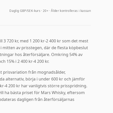
Daglig GBP/SEK-kurs
20+ · Ålder kontrolleras i kassan
ll 3 720 kr, med 1 200 kr-2 400 kr som det mest
 i mitten av prisstegen, där de flesta köpbeslut
stningar hos återförsäljare. Omkring 54% av
och 15% i 2 400 kr-4 200 kr.
 prisvariation från mognadsålder,
a alternativ, börja i under 600 kr och jämför
kr-4 200 kr har vanligtvis större prisspridning.
vill ha bästa priset för Mars Whisky, eftersom
dateras dagligen från återförsäljarnas