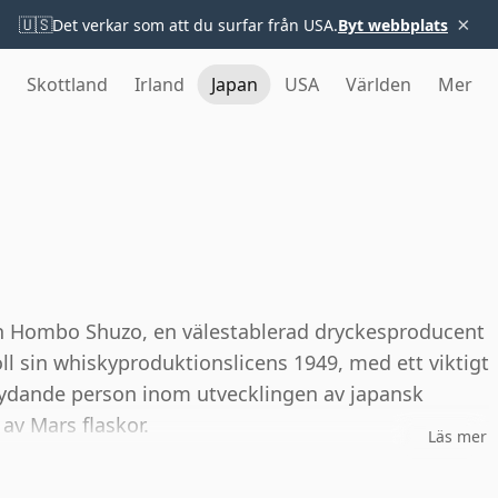
×
🇺🇸
Det verkar som att du surfar från USA.
Byt webbplats
Skottland
Irland
Japan
USA
Världen
Mer
ån Hombo Shuzo, en välestablerad dryckesproducent
l sin whiskyproduktionslicens 1949, med ett viktigt
betydande person inom utvecklingen av japansk
av Mars flaskor.
Läs mer
apanska destillerier: Komagatake i Nagano, beläget