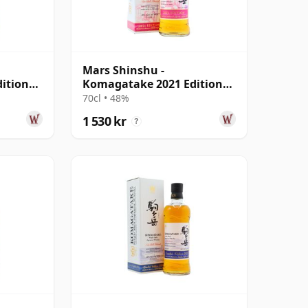
Mars Shinshu -
ition
Komagatake 2021 Edition
Single Malt Japa
70cl • 48%
1 530 kr
?