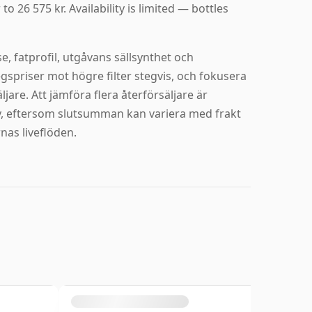
o 26 575 kr. Availability is limited — bottles
e, fatprofil, utgåvans sällsynthet och
egspriser mot högre filter stegvis, och fokusera
are. Att jämföra flera återförsäljare är
sky, eftersom slutsumman kan variera med frakt
nas liveflöden.