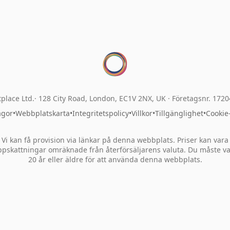
place Ltd.
128 City Road, London, EC1V 2NX, UK ·
Företagsnr. 172
ågor
•
Webbplatskarta
•
Integritetspolicy
•
Villkor
•
Tillgänglighet
•
Cookie
Vi kan få provision via länkar på denna webbplats. Priser kan vara
pskattningar omräknade från återförsäljarens valuta. Du måste v
20 år eller äldre för att använda denna webbplats.