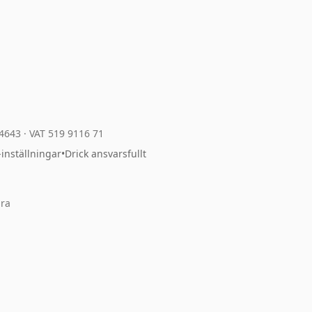
04643
·
VAT 519 9116 71
-inställningar
•
Drick ansvarsfullt
ara