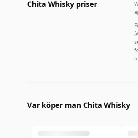
Chita Whisky priser
W
a
F
å
s
f
o
Var köper man Chita Whisky