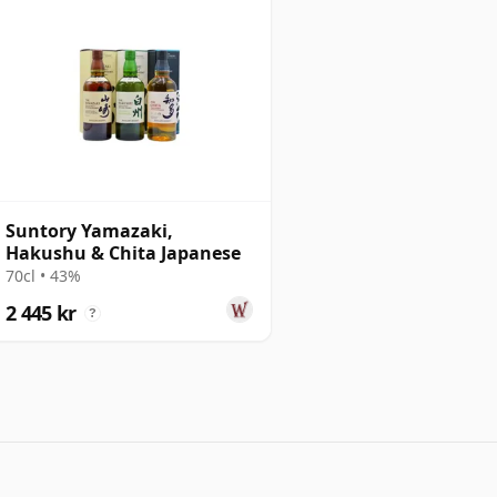
Suntory Yamazaki,
Hakushu & Chita Japanese
70cl • 43%
2 445 kr
?