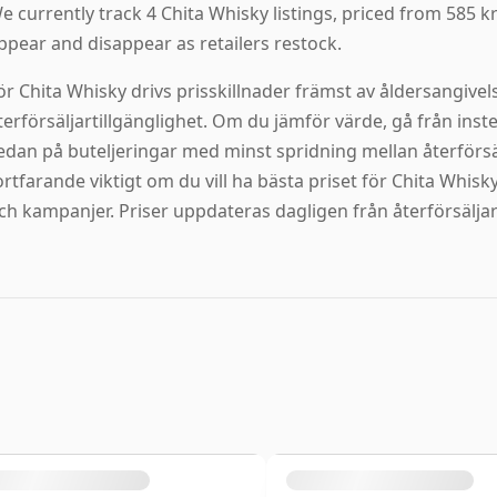
e currently track 4 Chita Whisky listings, priced from 585 kr t
ppear and disappear as retailers restock.
ör Chita Whisky drivs prisskillnader främst av åldersangivels
terförsäljartillgänglighet. Om du jämför värde, gå från inst
edan på buteljeringar med minst spridning mellan återförsälj
ortfarande viktigt om du vill ha bästa priset för Chita Whi
ch kampanjer. Priser uppdateras dagligen från återförsäljar