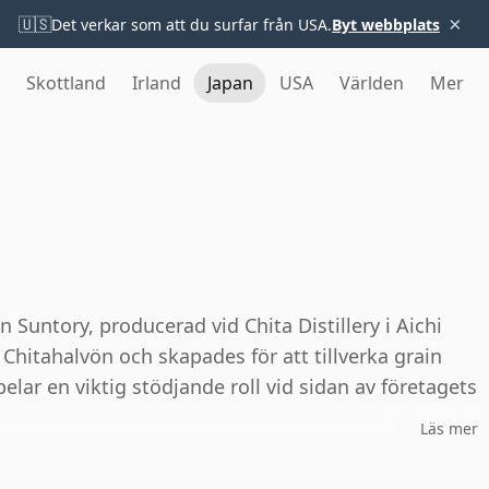
×
🇺🇸
Det verkar som att du surfar från USA.
Byt webbplats
Skottland
Irland
Japan
USA
Världen
Mer
n Suntory, producerad vid Chita Distillery i Aichi
 Chitahalvön och skapades för att tillverka grain
pelar en viktig stödjande roll vid sidan av företagets
Läs mer
gle malts är Chita centrerad kring majsbaserad grain