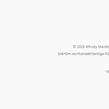
© 2026 Whisky Market
Sök
•
Om oss
•
Kontakt
•
Vanliga fr
up