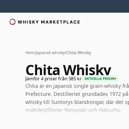
Hem
/
Japansk whisky
/
Chita Whisky
Chita Whisky
Jämför 4 priser från 585 kr
AKTUELLA PRISER
Chita är en japansk single grain-whisky frå
Prefecture. Destilleriet grundades 1972 på
whisky till Suntorys blandningar, där det s
maltdestillerier Yamazaki och Hakushu.
Till skillnad från Japans mer välkända sin