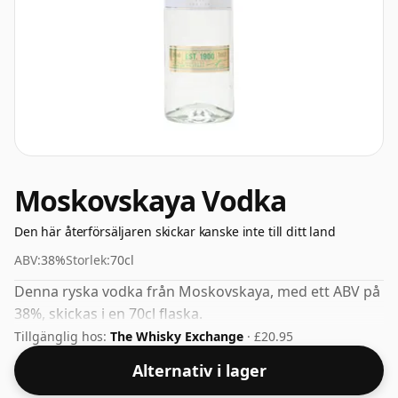
Moskovskaya Vodka
Den här återförsäljaren skickar kanske inte till ditt land
ABV:
38%
Storlek:
70cl
Denna ryska vodka från Moskovskaya, med ett ABV på
38%, skickas i en 70cl flaska.
Tillgänglig hos:
The Whisky Exchange
· £20.95
Alternativ i lager