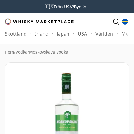
×
🇺🇸
Från USA?
Byt
Skottland
Irland
Japan
USA
Världen
Mer
Hem
/
Vodka
/
Moskovskaya Vodka