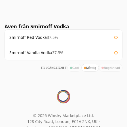
Även från Smirnoff Vodka
Smirnoff Red Vodka
37.5%
Smirnoff Vanilla Vodka
37.5%
TILLGÄNGLIGHET:
God
Måttlig
Begränsad
© 2026 Whisky Marketplace Ltd.
128 City Road, London, EC1V 2NX, UK ·