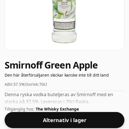
Smirnoff Green Apple
Den här återförsäljaren skickar kanske inte till ditt land
ABV:
37.5%
Storlek:
70cl
Denna ryska vodka buteljeras av Smirnoff med en
styrka på 37,5%. Levereras i 70cl flaska.
Tillgänglig hos:
The Whisky Exchange
Alternativ i lager