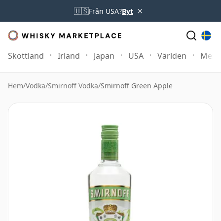
×
🇺🇸
Från USA?
Byt
Skottland
Irland
Japan
USA
Världen
Mer
Hem
/
Vodka
/
Smirnoff Vodka
/
Smirnoff Green Apple