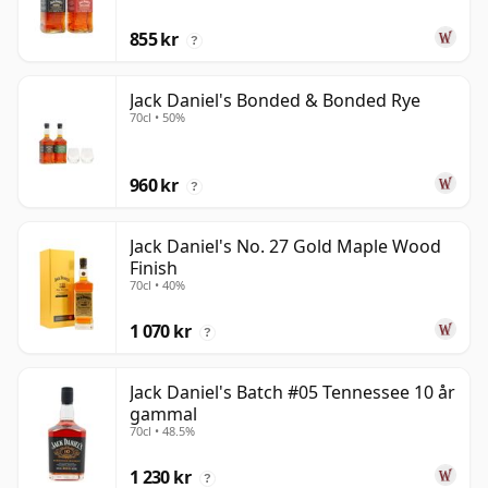
855 kr
?
Jack Daniel's Bonded & Bonded Rye
70cl • 50%
960 kr
?
Jack Daniel's No. 27 Gold Maple Wood
Finish
70cl • 40%
1 070 kr
?
Jack Daniel's Batch #05 Tennessee 10 år
gammal
70cl • 48.5%
1 230 kr
?