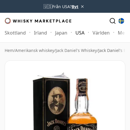
×
🇺🇸
Från USA?
Byt
Skottland
Irland
Japan
USA
Världen
Mer
Hem
/
Amerikansk whiskey
/
Jack Daniel's Whiskey
/
Jack Daniel's B