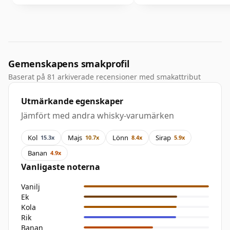
Gemenskapens smakprofil
Baserat på 81 arkiverade recensioner med smakattribut
Utmärkande egenskaper
Jämfört med andra whisky-varumärken
Kol
Majs
Lönn
Sirap
15.3x
10.7x
8.4x
5.9x
Banan
4.9x
Vanligaste noterna
Vanilj
Ek
Kola
Rik
Banan