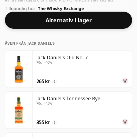
en amerikansk whisky. Vid 45 % kommer du att
upptäcka att denna whisky buteljeras med en idealisk
Tillgänglig hos:
The Whisky Exchange
smutsstyrka. Kommer i vanlig flaskstorlek på 70cl.
Alternativ i lager
ÄVEN FRÅN JACK DANIEL'S
Jack Daniel's Old No. 7
70cl • 40%
265 kr
?
Jack Daniel's Tennessee Rye
70cl • 45%
355 kr
?