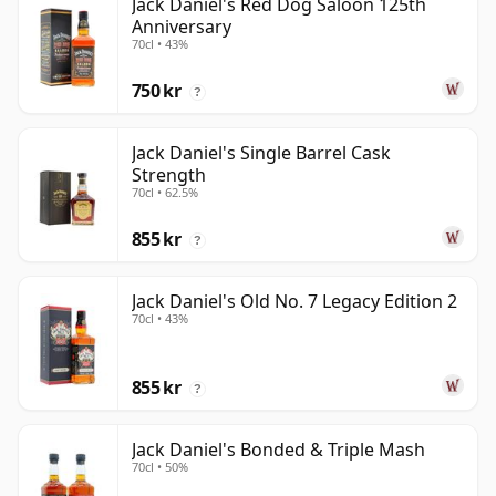
Jack Daniel's Red Dog Saloon 125th
Anniversary
70cl • 43%
750 kr
?
Jack Daniel's Single Barrel Cask
Strength
70cl • 62.5%
855 kr
?
Jack Daniel's Old No. 7 Legacy Edition 2
70cl • 43%
855 kr
?
Jack Daniel's Bonded & Triple Mash
70cl • 50%