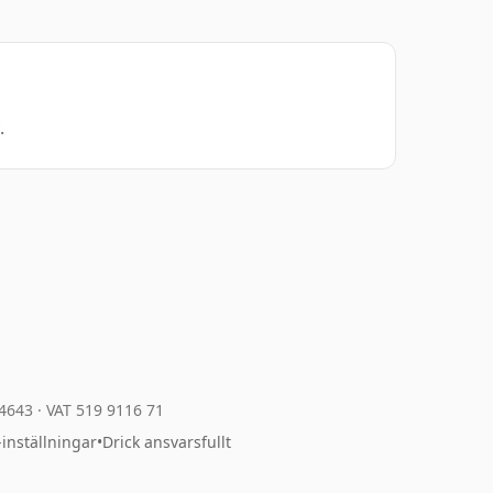
.
04643
·
VAT 519 9116 71
-inställningar
•
Drick ansvarsfullt