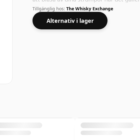
en tjusig anda.
Tillgänglig hos:
The Whisky Exchange
Alternativ i lager