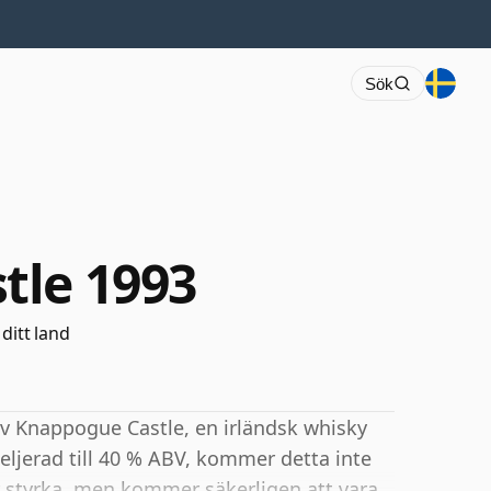
Sök
tle 1993
 ditt land
v Knappogue Castle, en irländsk whisky
eljerad till 40 % ABV, kommer detta inte
er styrka, men kommer säkerligen att vara