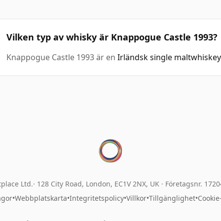
Vilken typ av whisky är Knappogue Castle 1993?
Knappogue Castle 1993 är en
Irländsk single maltwhiskey
place Ltd.
128 City Road, London, EC1V 2NX, UK ·
Företagsnr. 172
ågor
•
Webbplatskarta
•
Integritetspolicy
•
Villkor
•
Tillgänglighet
•
Cookie