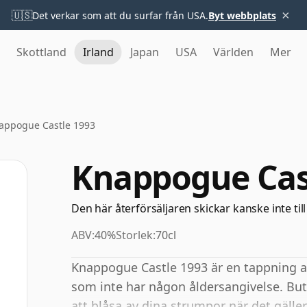
×
🇺🇸
Det verkar som att du surfar från USA.
Byt webbplats
Skottland
Irland
Japan
USA
Världen
Mer
appogue Castle 1993
Knappogue Cas
Den här återförsäljaren skickar kanske inte till
ABV:
40%
Storlek:
70cl
Knappogue Castle 1993 är en tappning a
som inte har någon åldersangivelse. But
att blåsa av dina strumpor när det gäll