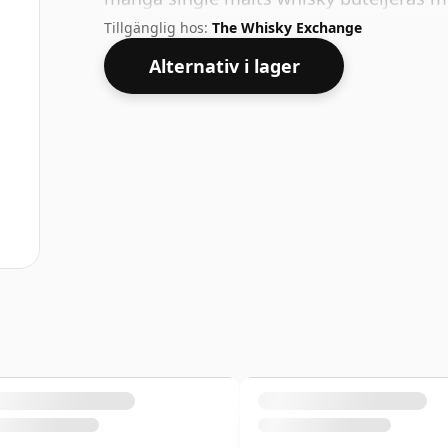
storlek är 70cl.
Tillgänglig hos:
The Whisky Exchange
Alternativ i lager