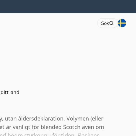
Sök
 ditt land
ky, utan åldersdeklaration. Volymen (eller
et är vanligt för blended Scotch även om
d högre styrkor nu för tiden. Flaskans