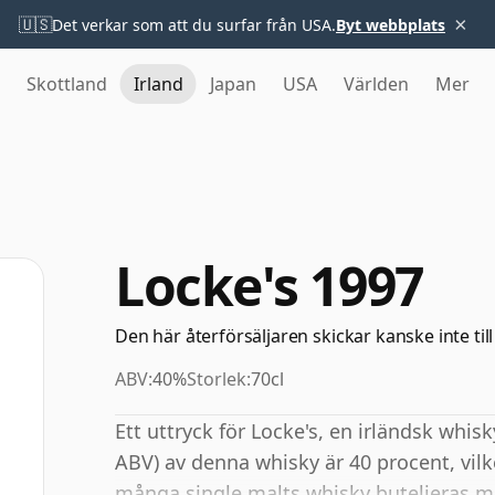
×
🇺🇸
Det verkar som att du surfar från USA.
Byt webbplats
Skottland
Irland
Japan
USA
Världen
Mer
Locke's 1997
Den här återförsäljaren skickar kanske inte till
ABV:
40%
Storlek:
70cl
Ett uttryck för Locke's, en irländsk whis
ABV) av denna whisky är 40 procent, vilk
många single malts whisky buteljeras me