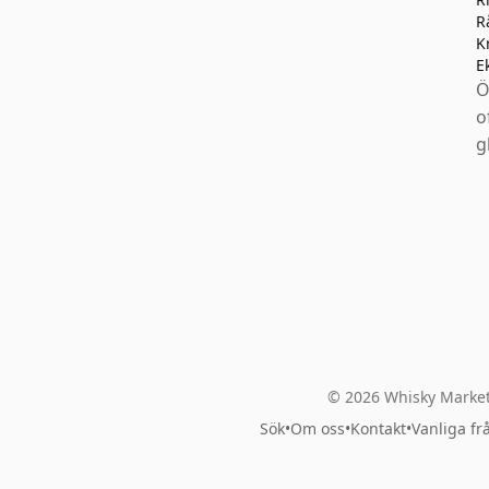
R
K
E
Ö
o
g
© 2026 Whisky Market
Sök
•
Om oss
•
Kontakt
•
Vanliga fr