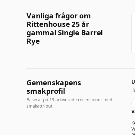
Vanliga frågor om
Rittenhouse 25 år
gammal Single Barrel
Rye
Gemenskapens
U
smakprofil
J
Baserat på 19 arkiverade recensioner med
smakattribut
V
K
V
R