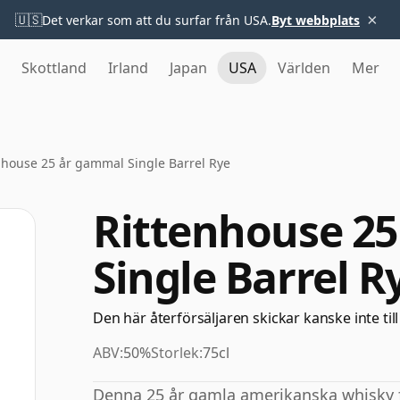
×
🇺🇸
Det verkar som att du surfar från USA.
Byt webbplats
Skottland
Irland
Japan
USA
Världen
Mer
nhouse 25 år gammal Single Barrel Rye
Rittenhouse 2
Single Barrel R
Den här återförsäljaren skickar kanske inte till
ABV:
50%
Storlek:
75cl
Denna 25 år gamla amerikanska whisky f