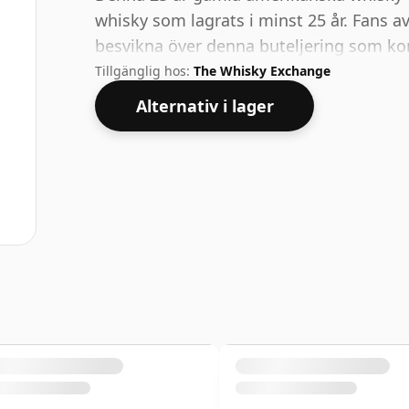
whisky som lagrats i minst 25 år. Fans a
besvikna över denna buteljering som k
Tillgänglig hos:
The Whisky Exchange
Alternativ i lager