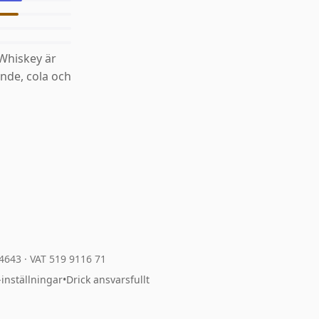
Whiskey är
ande, cola och
04643
·
VAT 519 9116 71
-inställningar
•
Drick ansvarsfullt