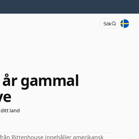
Sök
5 år gammal
ye
 ditt land
rån Rittenhouse innehåller amerikansk