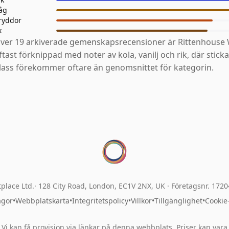
åg
ryddor
k
ver 19 arkiverade gemenskapsrecensioner är Rittenhouse 
ftast förknippad med noter av kola, vanilj och rik, där stick
lass förekommer oftare än genomsnittet för kategorin.
place Ltd.
128 City Road, London, EC1V 2NX, UK ·
Företagsnr. 172
ågor
•
Webbplatskarta
•
Integritetspolicy
•
Villkor
•
Tillgänglighet
•
Cookie
Vi kan få provision via länkar på denna webbplats. Priser kan vara