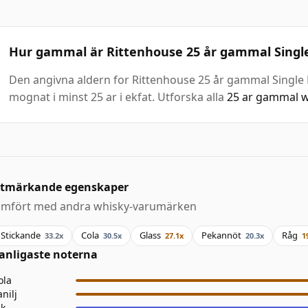
Hur gammal är Rittenhouse 25 år gammal Single
Den angivna aldern for Rittenhouse 25 år gammal Single Ba
mognat i minst 25 ar i ekfat. Utforska alla
25 ar gammal w
tmärkande egenskaper
ämfört med andra whisky-varumärken
Stickande
Cola
Glass
Pekannöt
Råg
33.2x
30.5x
27.1x
20.3x
1
anligaste noterna
ola
anilj
ik