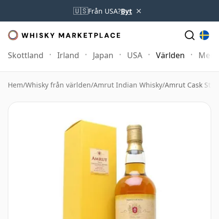
×
🇺🇸
Från USA?
Byt
Skottland
Irland
Japan
USA
Världen
Mer
Hem
/
Whisky från världen
/
Amrut Indian Whisky
/
Amrut Cask Stre