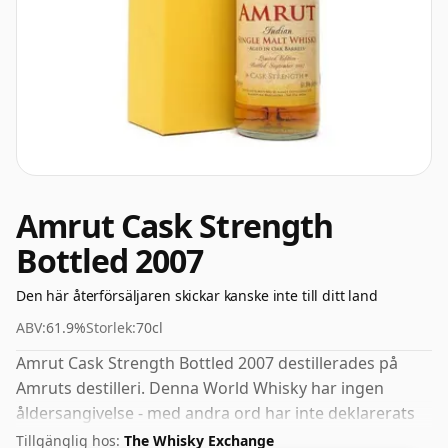
Amrut Cask Strength
Bottled 2007
Den här återförsäljaren skickar kanske inte till ditt land
ABV:
61.9%
Storlek:
70cl
Amrut Cask Strength Bottled 2007 destillerades på
Amruts destilleri. Denna World Whisky har ingen
åldersangivelse - med andra ord har inte deklarerats
hur länge spriten i flaskan har mognats. Fans av högre
Tillgänglig hos:
The Whisky Exchange