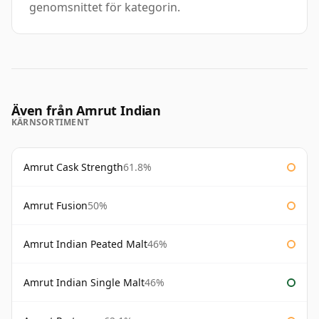
genomsnittet för kategorin.
Även från Amrut Indian
KÄRNSORTIMENT
Amrut Cask Strength
61.8%
Amrut Fusion
50%
Amrut Indian Peated Malt
46%
Amrut Indian Single Malt
46%