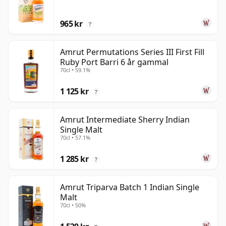
965 kr
?
Amrut Permutations Series III First Fill
Ruby Port Barri 6 år gammal
70cl • 59.1%
1 125 kr
?
Amrut Intermediate Sherry Indian
Single Malt
70cl • 57.1%
1 285 kr
?
Amrut Triparva Batch 1 Indian Single
Malt
70cl • 50%