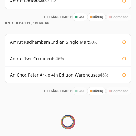
Amrut Portonova
62.1%
TILLGÄNGLIGHET:
God
Måttlig
Begränsad
ANDRA BUTELJERINGAR
Amrut Kadhambam Indian Single Malt
50%
Amrut Two Continents
46%
An Cnoc Peter Arkle 4th Edition Warehouses
46%
TILLGÄNGLIGHET:
God
Måttlig
Begränsad