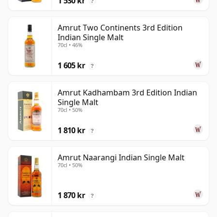
1 530 kr
?
Amrut Two Continents 3rd Edition
Indian Single Malt
70cl • 46%
1 605 kr
?
Amrut Kadhambam 3rd Edition Indian
Single Malt
70cl • 50%
1 810 kr
?
Amrut Naarangi Indian Single Malt
70cl • 50%
1 870 kr
?