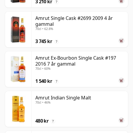
3 210 kr
?
Amrut Single Cask #2699 2009 4 år
gammal
70cl • 62.8%
3 745 kr
?
Amrut Ex-Bourbon Single Cask #197
2016 7 år gammal
70cl • 60%
1 540 kr
?
Amrut Indian Single Malt
70cl • 46%
480 kr
?