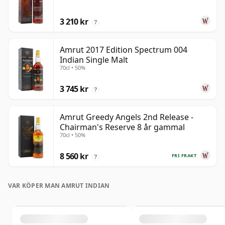
3 210 kr
?
Amrut 2017 Edition Spectrum 004
Indian Single Malt
70cl • 50%
3 745 kr
?
Amrut Greedy Angels 2nd Release -
Chairman's Reserve 8 år gammal
70cl • 50%
8 560 kr
FRI FRAKT
?
VAR KÖPER MAN AMRUT INDIAN