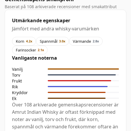
Baserat på 108 arkiverade recensioner med smakattribut
Utmärkande egenskaper
Jämfört med andra whisky-varumärken
Korn
Spannmål
Värmande
4.2x
3.0x
2.8x
Farinsocker
2.1x
Vanligaste noterna
Vanilj
Torv
Frukt
Rik
Kryddor
Ek
Över 108 arkiverade gemenskapsrecensioner är
Amrut Indian Whisky är oftast förknippad med
noter av vanilj, torv och frukt, där korn,
spannmål och värmande förekommer oftare än