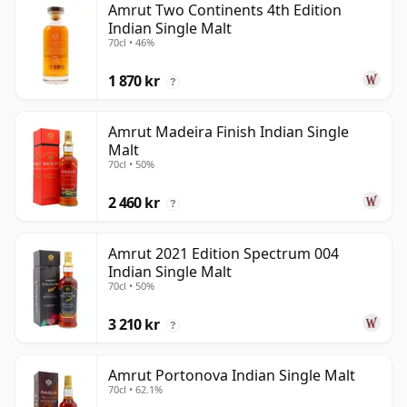
Amrut Two Continents 4th Edition
Indian Single Malt
70cl • 46%
1 870 kr
?
Amrut Madeira Finish Indian Single
Malt
70cl • 50%
2 460 kr
?
Amrut 2021 Edition Spectrum 004
Indian Single Malt
70cl • 50%
3 210 kr
?
Amrut Portonova Indian Single Malt
70cl • 62.1%