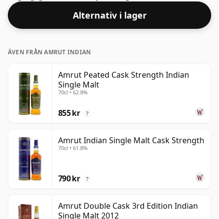
styrka whisky kommer inte att bli besvikna över denna
Alternativ i lager
buteljering som kommer på 61,9 % ABV.
ÄVEN FRÅN AMRUT INDIAN
Amrut Peated Cask Strength Indian
Single Malt
70cl • 62.8%
855 kr
?
Amrut Indian Single Malt Cask Strength
70cl • 61.8%
790 kr
?
Amrut Double Cask 3rd Edition Indian
Single Malt 2012