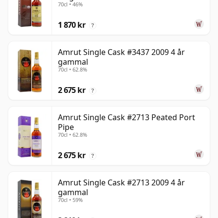
70cl • 46%
1 870 kr
?
Amrut Single Cask #3437 2009 4 år
gammal
70cl • 62.8%
2 675 kr
?
Amrut Single Cask #2713 Peated Port
Pipe
70cl • 62.8%
2 675 kr
?
Amrut Single Cask #2713 2009 4 år
gammal
70cl • 59%