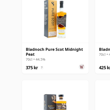
Bladnoch Pure Scot Midnight
Bladn
Peat
70cl •
70cl • 44.5%
375 kr
425 k
?