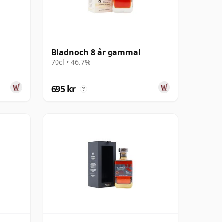
Bladnoch 8 år gammal
70cl • 46.7%
695 kr
?