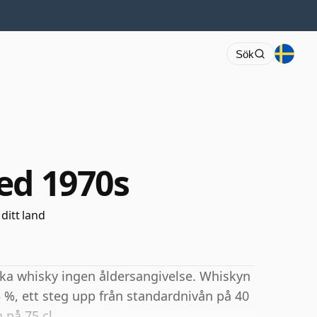
Sök
ed 1970s
 ditt land
ska whisky ingen åldersangivelse. Whiskyn
 %, ett steg upp från standardnivån på 40
 på 75 cl.