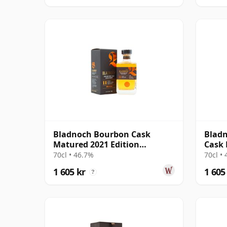
Bladnoch Bourbon Cask
Bladn
Matured 2021 Edition
Cask 
Lowland Single M 11 år
Ma 1
70cl • 46.7%
70cl •
gammal
1 605 kr
1 605
?