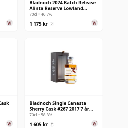
Bladnoch 2024 Batch Release
Alinta Reserve Lowland
Single M
70cl • 46.7%
1 175 kr
?
Cask
Bladnoch Single Canasta
Sherry Cask #267 2017 7 år
gammal
70cl • 58.3%
1 605 kr
?