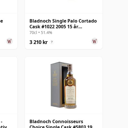
pe
Bladnoch Single Palo Cortado
Cask #1022 2005 15 år
gammal
70cl • 51.4%
3 210 kr
?
-
Bladnoch Connoisseurs
tive
Choice Single Cask #5803 1990