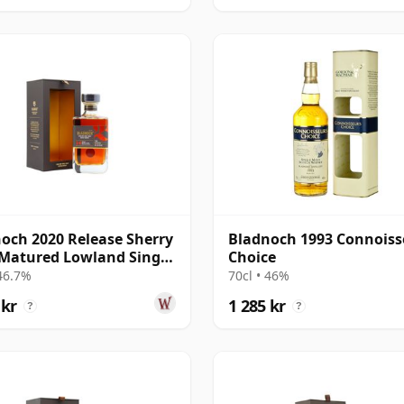
och 2020 Release Sherry
Bladnoch 1993 Connoiss
Matured Lowland Single
Choice
4 år gammal
 46.7%
70cl • 46%
 kr
1 285 kr
?
?