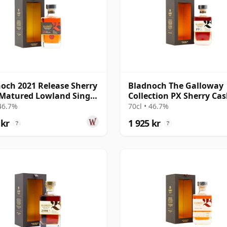
och 2021 Release Sherry
Bladnoch The Galloway
Matured Lowland Single
Collection PX Sherry Cas
4 år gammal
Matured Lo 19 år gamm
 46.7%
70cl • 46.7%
 kr
1 925 kr
?
?