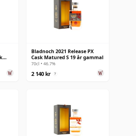
Bladnoch 2021 Release PX
k
Cask Matured S 19 år gammal
al
70cl • 46.7%
2 140 kr
?