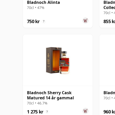
Bladnoch Alinta
Bladn
Colle
70cl • 47%
Matu
70cl •
750 kr
855 k
?
Bladnoch Sherry Cask
Blad
Matured 14 år gammal
70cl •
70cl • 46.7%
1 275 kr
960 k
?