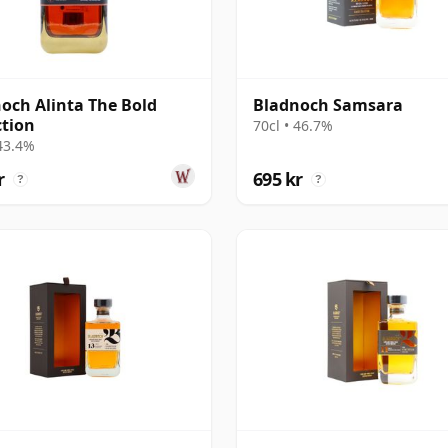
och Alinta The Bold
Bladnoch Samsara
ction
70cl • 46.7%
 43.4%
r
695 kr
?
?