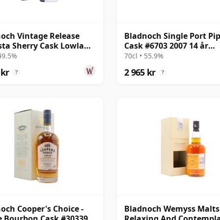
och Vintage Release
Bladnoch Single Port Pi
ta Sherry Cask Lowland
Cask #6703 2007 14 år
e 2001 22 år gammal
gammal
 49.5%
70cl • 55.9%
 kr
2 965 kr
?
?
och Cooper's Choice -
Bladnoch Wemyss Malts 
e Bourbon Cask #30339
Relaxing And Contempla