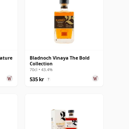
nature
Bladnoch Vinaya The Bold
Collection
70cl • 43.4%
535 kr
?