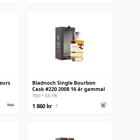
eurs
Bladnoch Single Bourbon
Cask #220 2008 16 år gammal
70cl • 53.1%
1 860 kr
?