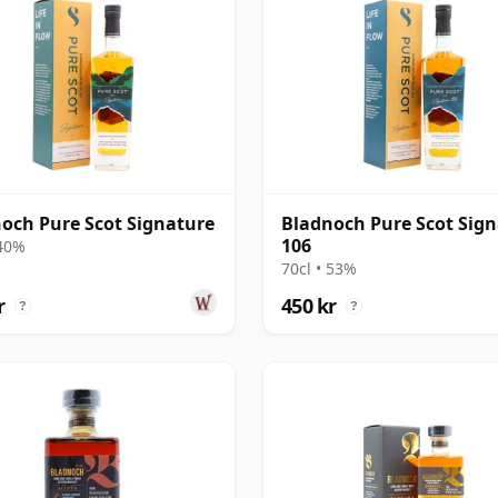
och Pure Scot Signature
Bladnoch Pure Scot Sig
106
 40%
70cl • 53%
r
450 kr
?
?