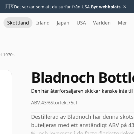
×
🇺🇸
Det verkar som att du surfar från USA.
Byt webbplats
Skottland
Irland
Japan
USA
Världen
Mer
d 1970s
Bladnoch Bottl
Den här återförsäljaren skickar kanske inte till
ABV:
43%
Storlek:
75cl
Destillerad av Bladnoch har denna skot
buteljeras med ett anständigt ABV på 43
%, och levereras i de facto-flaskstorleken