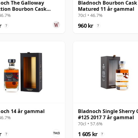
och The Galloway
Bladnoch Bourbon Cask
ction Bourbon Cask
Matured 11 år gammal
red Lowla 13 år gammal
 46.7%
70cl • 46.7%
r
960 kr
?
?
noch 14 år gammal
Bladnoch Single Sherry 
#125 2017 7 år gammal
 46.7%
70cl • 57.6%
r
1 605 kr
?
?