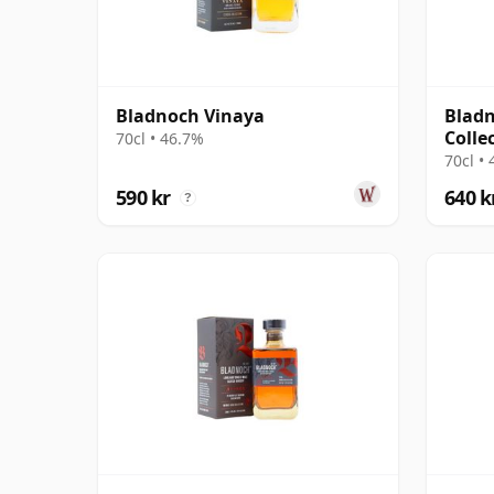
Bladnoch Vinaya
Bladn
Colle
70cl • 46.7%
70cl •
590 kr
640 k
?