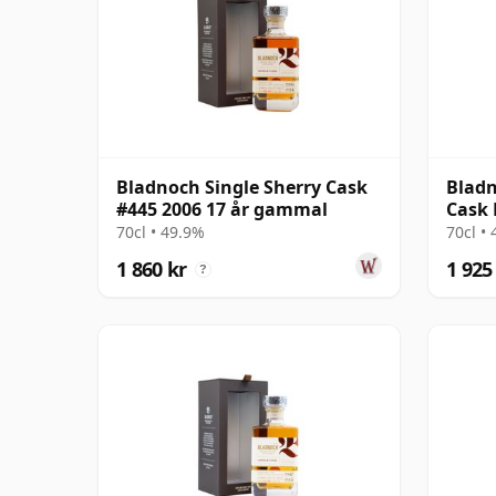
Bladnoch Single Sherry Cask
Bladn
#445 2006 17 år gammal
Cask 
Ma 1
70cl • 49.9%
70cl •
1 860 kr
1 925
?