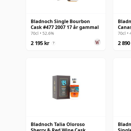
Bladnoch Single Bourbon
Bladn
Cask #477 2007 17 år gammal
Canas
Singl
70cl • 52.6%
70cl •
2 195 kr
2 890
?
Bladnoch Talia Oloroso
Bladn
Sherry & Red Wine Cask
Singl