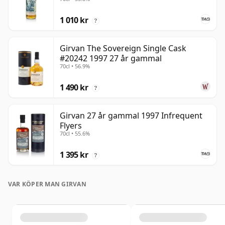
1 010 kr
?
Girvan The Sovereign Single Cask
#20242 1997 27 år gammal
70cl • 56.9%
1 490 kr
?
Girvan 27 år gammal 1997 Infrequent
Flyers
70cl • 55.6%
1 395 kr
?
VAR KÖPER MAN GIRVAN