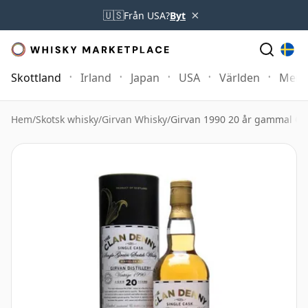
×
🇺🇸
Från USA?
Byt
Skottland
Irland
Japan
USA
Världen
Mer
Hem
/
Skotsk whisky
/
Girvan Whisky
/
Girvan 1990 20 år gammal Cl