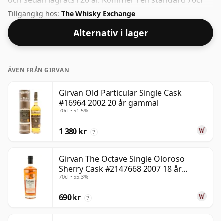
och sedan lagrats i 20 år. Kommer i en standard 70cl
flaska med den icke-standardiserade styrkan på 59,7%.
Tillgänglig hos:
The Whisky Exchange
Alternativ i lager
ÄVEN FRÅN GIRVAN
Girvan Old Particular Single Cask
#16964 2002 20 år gammal
70cl • 51.5%
1 380 kr
?
Girvan The Octave Single Oloroso
Sherry Cask #2147668 2007 18 år
70cl • 55.3%
gammal
690 kr
?