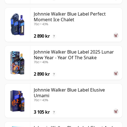
Johnnie Walker Blue Label Perfect
Moment Ice Chalet
70cl • 43%
2 890 kr
?
Johnnie Walker Blue Label 2025 Lunar
New Year - Year Of The Snake
70cl • 40%
2 890 kr
?
Johnnie Walker Blue Label Elusive
Umami
70cl • 43%
3 105 kr
?