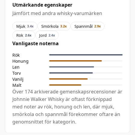
Utmärkande egenskaper
Jämfört med andra whisky-varumärken
Mjuk
Smörkola
Spannmål
3.4x
3.2x
2.9x
Rök
Jord
2.6x
2.4x
Vanligaste noterna
Rök
Honung
Len
Torv
Vanilj
Malt
Över 174 arkiverade gemenskapsrecensioner är
Johnnie Walker Whisky är oftast förknippad
med noter av rök, honung och len, där mjuk,
smörkola och spannmål förekommer oftare än
genomsnittet för kategorin.