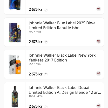
2 675 kr
?
Johnnie Walker Blue Label 2025 Diwali
Limited Edition Rahul Mishr
70cl • 40%
2 675 kr
?
Johnnie Walker Black Label New York
Yankees 2017 Edition
75cl • 40%
2 675 kr
?
Johnnie Walker Black Label Dubai
Limited Edition AI Design Blende 12 år
100cl • 40%
gammal
2 675 kr
?