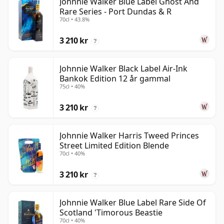
Johnnie Walker Blue Label Ghost And
Rare Series - Port Dundas & R
70cl • 43.8%
3 210 kr
?
Johnnie Walker Black Label Air-Ink
Bankok Edition 12 år gammal
75cl • 40%
3 210 kr
?
Johnnie Walker Harris Tweed Princes
Street Limited Edition Blende
70cl • 40%
3 210 kr
?
Johnnie Walker Blue Label Rare Side Of
Scotland 'Timorous Beastie
70cl • 40%