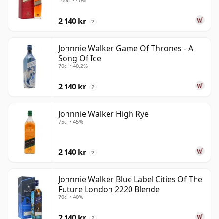
100cl • 40%
2 140 kr
?
Johnnie Walker Game Of Thrones - A
Song Of Ice
70cl • 40.2%
2 140 kr
?
Johnnie Walker High Rye
75cl • 45%
2 140 kr
?
Johnnie Walker Blue Label Cities Of The
Future London 2220 Blende
70cl • 40%
2 140 kr
?