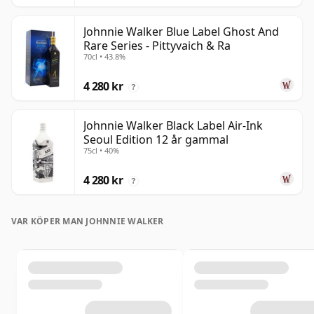
Johnnie Walker Blue Label Ghost And
Rare Series - Pittyvaich & Ra
70cl • 43.8%
4 280 kr
?
Johnnie Walker Black Label Air-Ink
Seoul Edition 12 år gammal
75cl • 40%
4 280 kr
?
VAR KÖPER MAN JOHNNIE WALKER