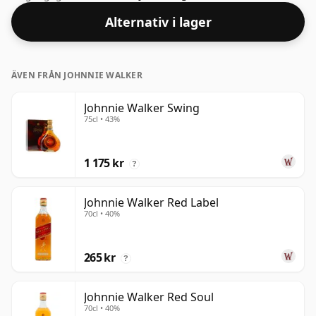
levereras i de facto-flaskstorleken på 75 cl.
Alternativ i lager
ÄVEN FRÅN JOHNNIE WALKER
Johnnie Walker Swing
75cl • 43%
1 175 kr
?
Johnnie Walker Red Label
70cl • 40%
265 kr
?
Johnnie Walker Red Soul
70cl • 40%