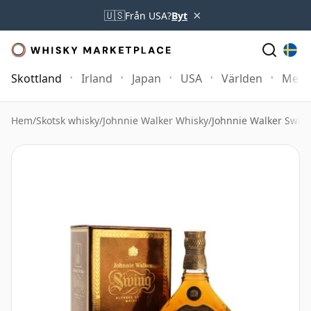
×
🇺🇸
Från USA?
Byt
Skottland
Irland
Japan
USA
Världen
Mer
Hem
/
Skotsk whisky
/
Johnnie Walker Whisky
/
Johnnie Walker Swing