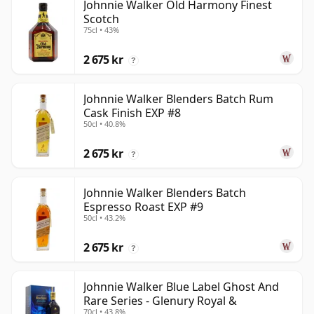
Johnnie Walker Old Harmony Finest
Scotch
75cl • 43%
2 675 kr
?
Johnnie Walker Blenders Batch Rum
Cask Finish EXP #8
50cl • 40.8%
2 675 kr
?
Johnnie Walker Blenders Batch
Espresso Roast EXP #9
50cl • 43.2%
2 675 kr
?
Johnnie Walker Blue Label Ghost And
Rare Series - Glenury Royal &
70cl • 43.8%