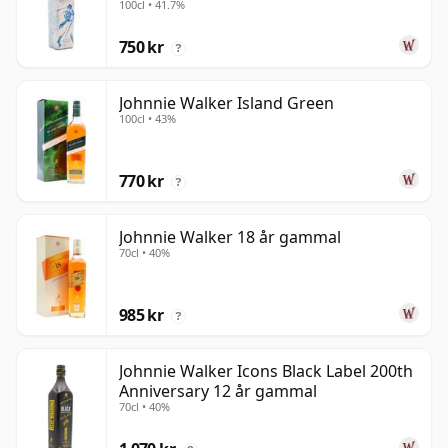
100cl • 41.7%
750 kr
?
Johnnie Walker Island Green
100cl • 43%
770 kr
?
Johnnie Walker 18 år gammal
70cl • 40%
985 kr
?
Johnnie Walker Icons Black Label 200th
Anniversary 12 år gammal
70cl • 40%