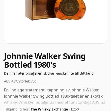
Johnnie Walker Swing
Bottled 1980's
Den här återförsäljaren skickar kanske inte till ditt land
ABV:
43%
Storlek:
75cl
En "no age statement" tappning av Johnnie Walker.
Johnnie Walker Swing Bottled 1980-talet är en skotsk
whisky. Whiskyn buteljeras med ett anständigt ABV på
43 %, ett steg upp från standardnivån på 40 %, och
Tillgänglig hos:
The Whisky Exchange
· £250