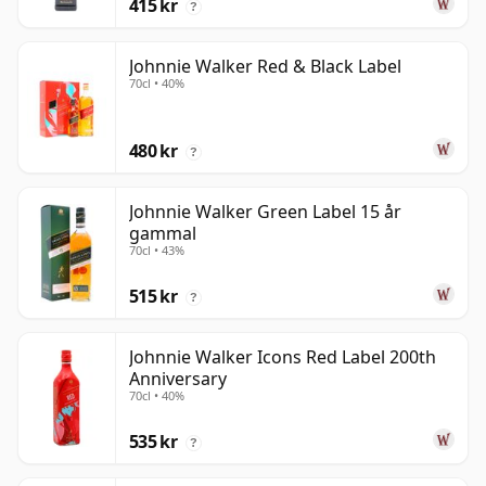
415 kr
?
Johnnie Walker Red & Black Label
70cl • 40%
480 kr
?
Johnnie Walker Green Label 15 år
gammal
70cl • 43%
515 kr
?
Johnnie Walker Icons Red Label 200th
Anniversary
70cl • 40%
535 kr
?