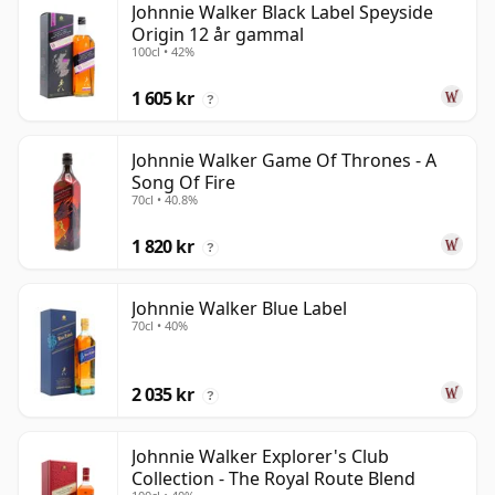
Johnnie Walker Black Label Speyside
Origin 12 år gammal
100cl • 42%
1 605 kr
?
Johnnie Walker Game Of Thrones - A
Song Of Fire
70cl • 40.8%
1 820 kr
?
Johnnie Walker Blue Label
70cl • 40%
2 035 kr
?
Johnnie Walker Explorer's Club
Collection - The Royal Route Blend