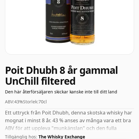
Poit Dhubh 8 år gammal
UnChill filtered
Den här återförsäljaren skickar kanske inte till ditt land
ABV:
43%
Storlek:
70cl
Ett uttryck från Poit Dhubh, denna skotska whisky har
mognat i minst 8 år. 43 % anses av många vara ett bra
ABV för att uppleva "munkänslan" och den fulla
smaken av whisky.
Tillgänglig hos:
The Whisky Exchange