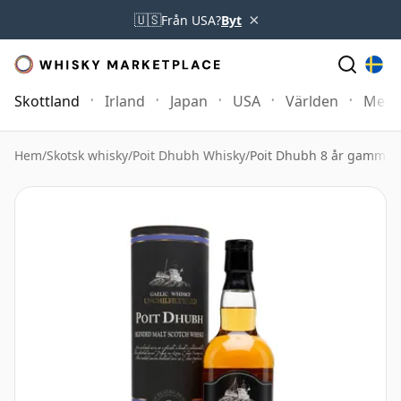
×
🇺🇸
Från USA?
Byt
Skottland
Irland
Japan
USA
Världen
Mer
Hem
/
Skotsk whisky
/
Poit Dhubh Whisky
/
Poit Dhubh 8 år gammal U