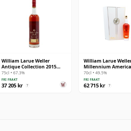
William Larue Weller
William Larue Welle
Antique Collection 2015
Millennium Americ
Edition Kentucky Straight
75cl • 67.3%
70cl • 49.5%
2003 12 år gammal
FRI FRAKT
FRI FRAKT
37 205 kr
62 715 kr
?
?