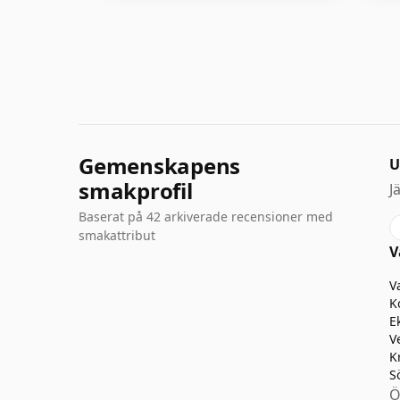
Gemenskapens
U
smakprofil
J
Baserat på 42 arkiverade recensioner med
smakattribut
V
V
K
E
V
K
S
Ö