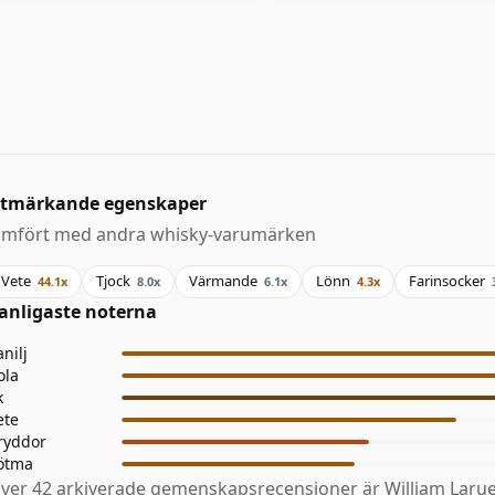
tmärkande egenskaper
ämfört med andra whisky-varumärken
Vete
Tjock
Värmande
Lönn
Farinsocker
44.1x
8.0x
6.1x
4.3x
anligaste noterna
anilj
ola
k
ete
ryddor
ötma
ver 42 arkiverade gemenskapsrecensioner är William Larue