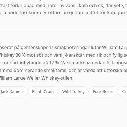
ftast förknippad med noter av vanilj, kola och ek, där vete, 
ärmande förekommer oftare än genomsnittet för kategorin
aserat på gemenskapens smaknoteringar lutar William Lar
hiskey 30 % mot söt och vanilj-karaktär, med rik och fyllig 
ekundärt inflytande på 17 %. Varumärkena nedan fick högs
amma dominerande smakfamilj och är värda att utforska om
illiam Larue Weller Whiskey-stilen.
Jack Daniels
Elijah Craig
Wild Turkey
Four Roses
Cr