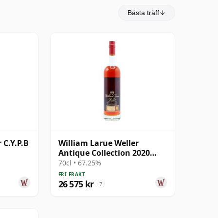
Bästa träff
 C.Y.P.B
William Larue Weller
Antique Collection 2020
Edition Kentucky Straight
70cl • 67.25%
2008 12 år gammal
FRI FRAKT
26 575 kr
?