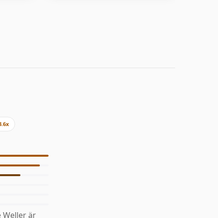
3.6x
 Weller är