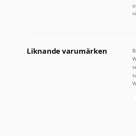
o
v
Liknande varumärken
B
W
s
s
W