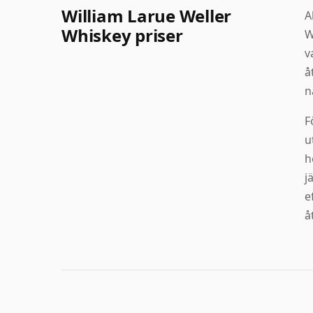
William Larue Weller
A
Whiskey priser
W
v
å
n
F
u
h
j
e
å