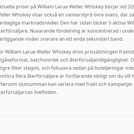
ktuella priser på William Larue Weller Whiskey börjar vid 320
eller Whiskey visar också en samlarstyrd övre svans, där säl
ardagliga marknadsnivåer. Den här sidan täcker 5 aktiva Wi
terförsäljare. Nuvarande fördelning är koncentrerad i unde
ärliggande nivåer snarare än ett enda sekundärt band.
ör William Larue Weller Whiskey drivs prissättningen främ
tgåveformat, batchstorlek och återförsäljartillgänglighet. 
ögre filter stegvis, och fokusera sedan på buteljeringar med
ämföra flera återförsäljare är fortfarande viktigt om du vill
ftersom slutsumman kan variera med frakt och kampanjer. 
terförsäljarnas liveflöden.