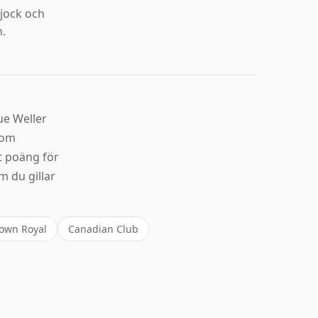
tjock och
.
ue Weller
som
t poäng för
 du gillar
own Royal
Canadian Club