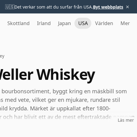
×
🇺🇸
Det verkar som att du surfar från USA.
Byt webbplats
Skottland
Irland
Japan
USA
Världen
Mer
ey
eller Whiskey
de bourbonsortiment, byggt kring en mäskbill som
 med vete, vilket ger en mjukare, rundare stil
mild krydda. Märket är uppkallat efter 1800-
 och har blivit ett av de mest eftertraktade namnen
Läs mer
t både för sin tillgängliga husstil och för den
ngar.