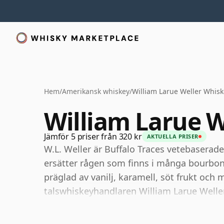
Hem
/
Amerikansk whiskey
/
William Larue Weller Whisk
William Larue W
Jämför 5 priser från 320 kr
AKTUELLA PRISER
W.L. Weller är Buffalo Traces vetebasera
ersätter rågen som finns i många bourbons
präglad av vanilj, karamell, söt frukt och 
talswhiskeyhandlaren William Larue Weller
inom modern amerikansk whiskey, uppskatta
brist som nu omger många av dess tappni