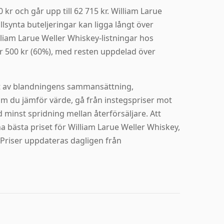
 kr och går upp till 62 715 kr. William Larue
lsynta buteljeringar kan ligga långt över
lliam Larue Weller Whiskey-listningar hos
r 500 kr (60%), med resten uppdelad över
st av blandningens sammansättning,
Om du jämför värde, gå från instegspriser mot
 minst spridning mellan återförsäljare. Att
 ha bästa priset för William Larue Weller Whiskey,
Priser uppdateras dagligen från