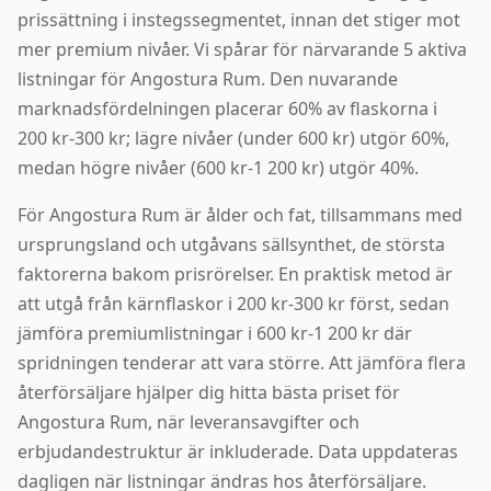
prissättning i instegssegmentet, innan det stiger mot
mer premium nivåer. Vi spårar för närvarande 5 aktiva
listningar för Angostura Rum. Den nuvarande
marknadsfördelningen placerar 60% av flaskorna i
200 kr-300 kr; lägre nivåer (under 600 kr) utgör 60%,
medan högre nivåer (600 kr-1 200 kr) utgör 40%.
För Angostura Rum är ålder och fat, tillsammans med
ursprungsland och utgåvans sällsynthet, de största
faktorerna bakom prisrörelser. En praktisk metod är
att utgå från kärnflaskor i 200 kr-300 kr först, sedan
jämföra premiumlistningar i 600 kr-1 200 kr där
spridningen tenderar att vara större. Att jämföra flera
återförsäljare hjälper dig hitta bästa priset för
Angostura Rum, när leveransavgifter och
erbjudandestruktur är inkluderade. Data uppdateras
dagligen när listningar ändras hos återförsäljare.