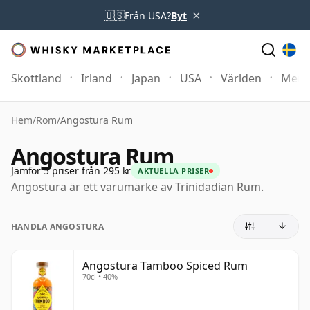
×
🇺🇸
Från USA?
Byt
Skottland
Irland
Japan
USA
Världen
Mer
Hem
/
Rom
/
Angostura Rum
Angostura Rum
Jämför 5 priser från 295 kr
AKTUELLA PRISER
Angostura är ett varumärke av Trinidadian Rum.
HANDLA ANGOSTURA
Angostura Tamboo Spiced Rum
70cl • 40%