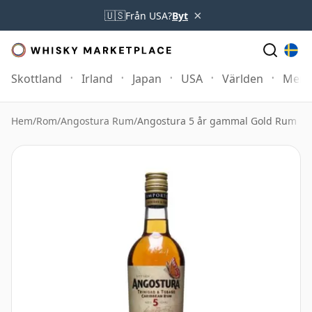
×
🇺🇸
Från USA?
Byt
Skottland
Irland
Japan
USA
Världen
Mer
Hem
/
Rom
/
Angostura Rum
/
Angostura 5 år gammal Gold Rum