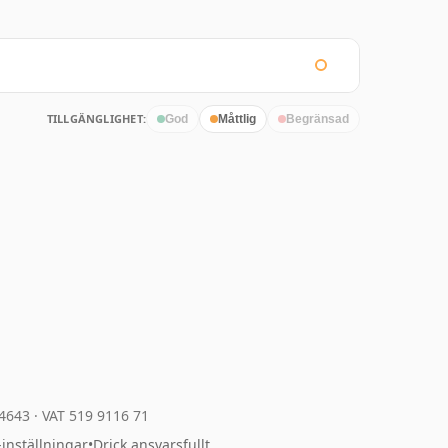
TILLGÄNGLIGHET:
God
Måttlig
Begränsad
04643
·
VAT 519 9116 71
-inställningar
•
Drick ansvarsfullt