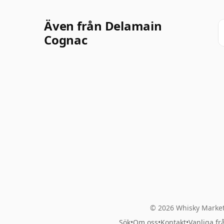
Även från Delamain
Cognac
© 2026 Whisky Market
Sök
•
Om oss
•
Kontakt
•
Vanliga fr