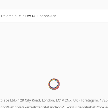
Delamain Pale Dry XO Cognac
40%
place Ltd.
128 City Road, London, EC1V 2NX, UK ·
Företagsnr. 172
ågor
•
Webbplatskarta
•
Integritetspolicy
•
Villkor
•
Tillgänglighet
•
Cookie