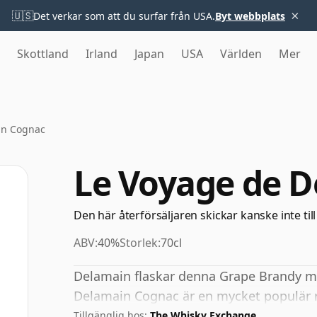
×
🇺🇸
Det verkar som att du surfar från USA.
Byt webbplats
Skottland
Irland
Japan
USA
Världen
Mer
in Cognac
Le Voyage de 
Den här återförsäljaren skickar kanske inte till
ABV:
40%
Storlek:
70cl
Delamain flaskar denna Grape Brandy m
Delamain Cognac är en mycket populär r
Tillgänglig hos:
The Whisky Exchange