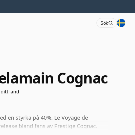
Sök
Delamain Cognac
 ditt land
ed en styrka på 40%. Le Voyage de
elease bland fans av Prestige Cognac.