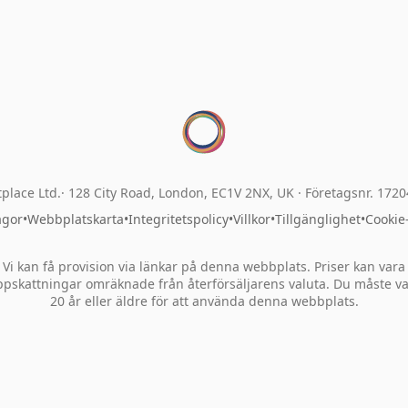
place Ltd.
128 City Road, London, EC1V 2NX, UK ·
Företagsnr. 172
ågor
•
Webbplatskarta
•
Integritetspolicy
•
Villkor
•
Tillgänglighet
•
Cookie
Vi kan få provision via länkar på denna webbplats. Priser kan vara
pskattningar omräknade från återförsäljarens valuta. Du måste v
20 år eller äldre för att använda denna webbplats.