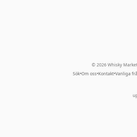
© 2026 Whisky Market
Sök
•
Om oss
•
Kontakt
•
Vanliga fr
up