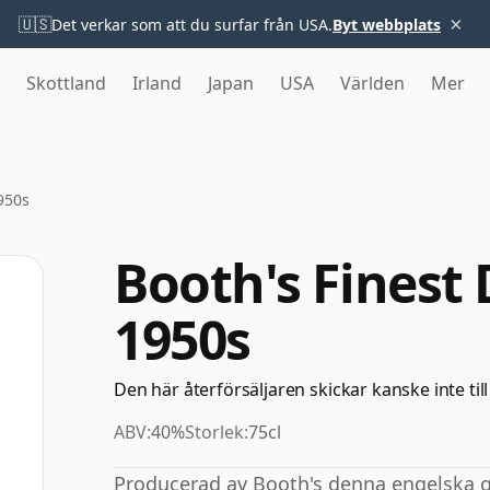
×
🇺🇸
Det verkar som att du surfar från USA.
Byt webbplats
Skottland
Irland
Japan
USA
Världen
Mer
1950s
Booth's Finest 
1950s
Den här återförsäljaren skickar kanske inte till
ABV:
40%
Storlek:
75cl
Producerad av Booth's denna engelska g