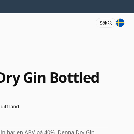
Sök
Dry Gin Bottled
 ditt land
in har en ABV på 40%. Denna Dry Gin