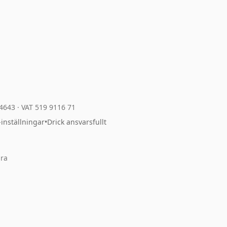
04643
·
VAT 519 9116 71
-inställningar
•
Drick ansvarsfullt
ara