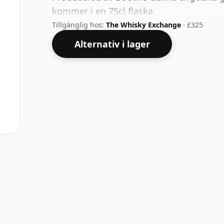
kommer i en 75cl flaska.
Tillgänglig hos:
The Whisky Exchange
· £325
Alternativ i lager