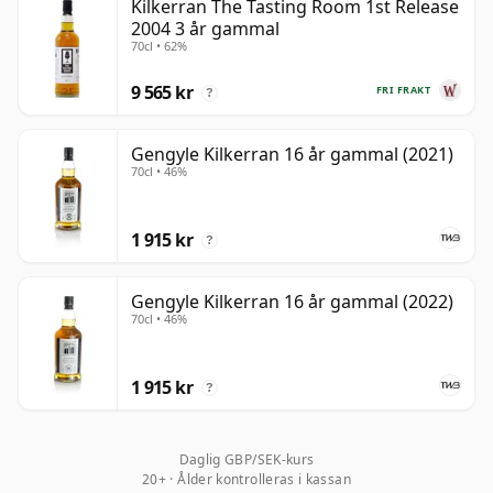
Kilkerran The Tasting Room 1st Release
2004 3 år gammal
70cl • 62%
9 565 kr
FRI FRAKT
?
Gengyle Kilkerran 16 år gammal (2021)
70cl • 46%
1 915 kr
?
Gengyle Kilkerran 16 år gammal (2022)
70cl • 46%
1 915 kr
?
Daglig GBP/SEK-kurs
20+ · Ålder kontrolleras i kassan