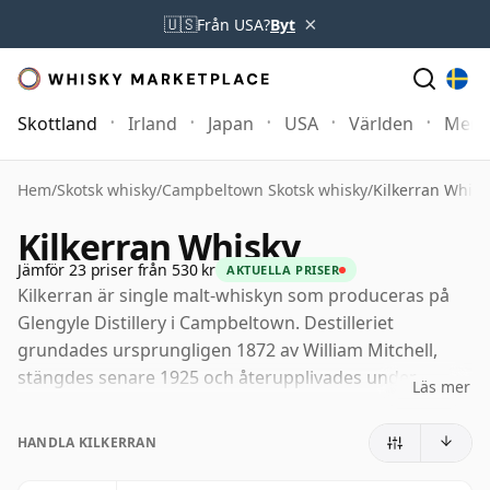
×
🇺🇸
Från USA?
Byt
Skottland
Irland
Japan
USA
Världen
Mer
Hem
/
Skotsk whisky
/
Campbeltown Skotsk whisky
/
Kilkerran Whisk
Kilkerran Whisky
Jämför 23 priser från 530 kr
AKTUELLA PRISER
Kilkerran är single malt-whiskyn som produceras på
Glengyle Distillery i Campbeltown. Destilleriet
grundades ursprungligen 1872 av William Mitchell,
stängdes senare 1925 och återupplivades under
Läs mer
tjugohundratalet av J. & A. Mitchell & Co., det
familjeägda företaget som även ligger bakom
HANDLA KILKERRAN
Springbank.