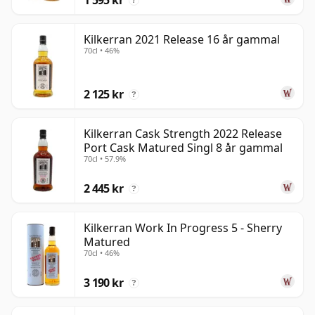
?
Kilkerran 2021 Release 16 år gammal
70cl • 46%
2 125 kr
?
Kilkerran Cask Strength 2022 Release
Port Cask Matured Singl 8 år gammal
70cl • 57.9%
2 445 kr
?
Kilkerran Work In Progress 5 - Sherry
Matured
70cl • 46%
3 190 kr
?