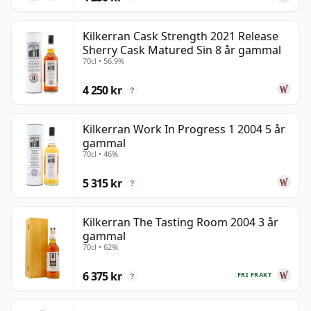
Kilkerran Cask Strength 2021 Release
Sherry Cask Matured Sin 8 år gammal
70cl • 56.9%
4 250 kr
?
Kilkerran Work In Progress 1 2004 5 år
gammal
70cl • 46%
5 315 kr
?
Kilkerran The Tasting Room 2004 3 år
gammal
70cl • 62%
6 375 kr
FRI FRAKT
?