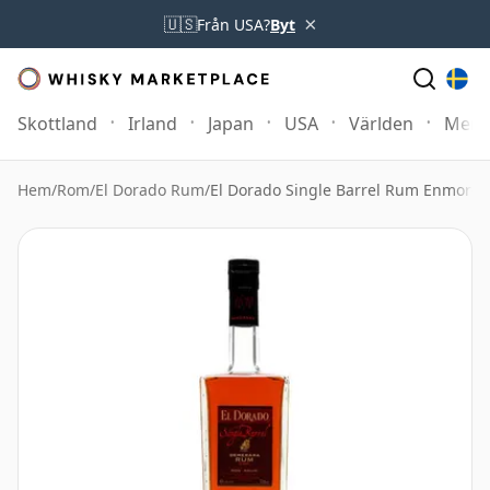
×
🇺🇸
Från USA?
Byt
Skottland
Irland
Japan
USA
Världen
Mer
Hem
/
Rom
/
El Dorado Rum
/
El Dorado Single Barrel Rum Enmore Di